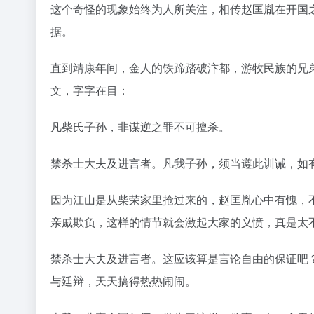
这个奇怪的现象始终为人所关注，相传赵匡胤在开国
据。
直到靖康年间，金人的铁蹄踏破汴都，游牧民族的兄
文，字字在目：
凡柴氏子孙，非谋逆之罪不可擅杀。
禁杀士大夫及进言者。凡我子孙，须当遵此训诫，如
因为江山是从柴荣家里抢过来的，赵匡胤心中有愧，
亲戚欺负，这样的情节就会激起大家的义愤，真是太
禁杀士大夫及进言者。这应该算是言论自由的保证吧
与廷辩，天天搞得热热闹闹。