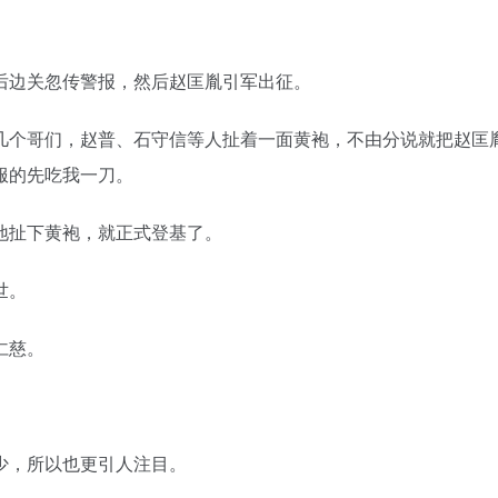
后边关忽传警报，然后赵匡胤引军出征。
几个哥们，赵普、石守信等人扯着一面黄袍，不由分说就把赵匡
服的先吃我一刀。
地扯下黄袍，就正式登基了。
世。
仁慈。
少，所以也更引人注目。