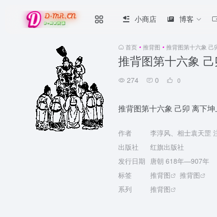
小商店
博客
首页
•
推背图
•
推背图第十六象 己
推背图第十六象 己
274
0
0
推背图第十六象 己卯 离下坤
作者
李淳风、相士袁天罡 
出版社
红旗出版社
发行日期
唐朝 618年—907年
标签
推背图
推背图
系列
推背图