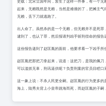
史载：北宋立国年间，发生了这样一件事，有一个无
起来，无赖既然是无赖，当然是难缠的了，把摊主气
无赖，丢下刀就逃跑了。
出人命了。虽然杀的是一个无赖，但无赖并不是死罪
逮到了，也认了罪，然后报请判凶手斩刑偿命的报告
这份报告递到了赵匡胤的面前，他要求看一下凶手所
赵匡胤把那把刀拿起来，说道：这把刀，是我的佩刀
可以滥抓无辜，刑讯逼供呢？负责刑案的官员目瞪口
这一象上说：不杀人民更全嗣。赵匡胤的行为更多的
海上，陆秀夫背上小皇帝跳海而死，而赵匡胤的子嗣