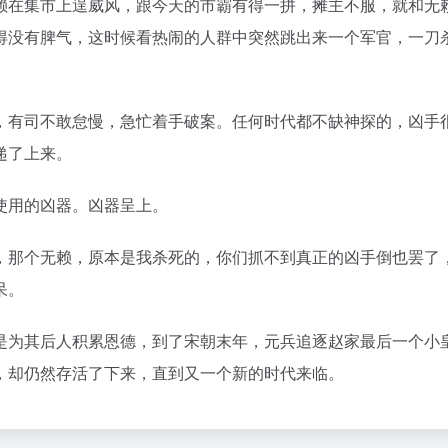
赖在集市上逞威风，跟今天的市霸有得一拼，摊主不服，就和无
得没有脾气，这时候看热闹的人群中突然跳出来一个军官，一刀
，有司不敢怠慢，急忙着手破案。任何时代都不缺神探的，凶手
递了上来。
使用的凶器。凶器呈上。
，那个无赖，原本是我杀死的，你们抓不到真正的凶手倒也罢了
呆。
是为其后人积累恩德，到了宋朝末年，元兵追逐赵家最后一个小
，却仍然存活了下来，直到又一个新的时代来临。