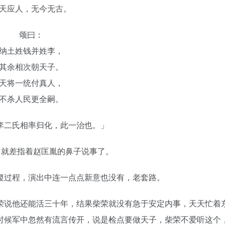
天应人，无今无古。
颂曰：
纳土姓钱并姓李，
其余相次朝天子。
天将一统付真人，
不杀人民更全嗣。
李二氏相率归化，此一治也。」
，就差指着赵匡胤的鼻子说事了。
稷过程，演出中连一点点新意也没有，老套路。
荣说他还能活三十年，结果柴荣就没有急于安定内事，天天忙着
时候军中忽然有流言传开，说是检点要做天子，柴荣不爱听这个