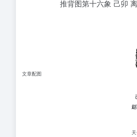
推背图第十六象 己卯 
文章配图
赵
天