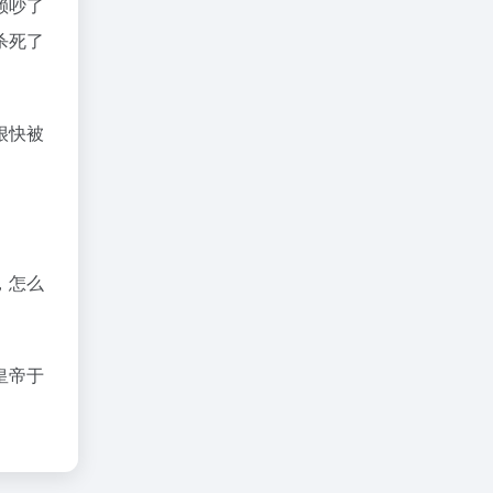
赖吵了
杀死了
很快被
，怎么
皇帝于