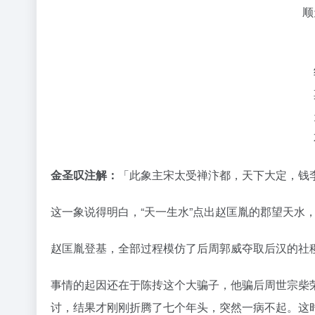
顺
金圣叹注解：
「此象主宋太受禅汴都，天下大定，钱
这一象说得明白，“天一生水”点出赵匡胤的郡望天水
赵匡胤登基，全部过程模仿了后周郭威夺取后汉的社
事情的起因还在于陈抟这个大骗子，他骗后周世宗柴
讨，结果才刚刚折腾了七个年头，突然一病不起。这