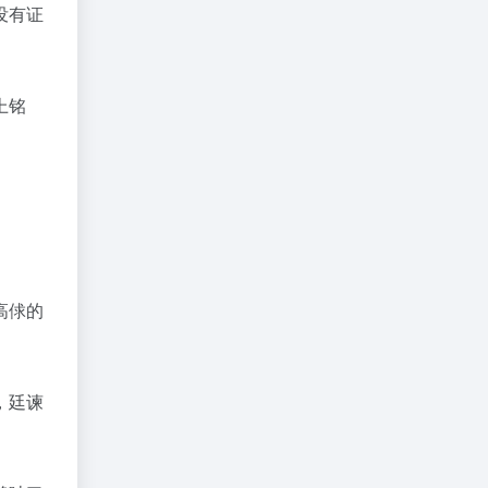
没有证
上铭
高俅的
，廷谏