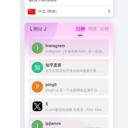
中文 (简体)
网址
日榜
周榜
月榜
Instagram
Instagram（常被简称为IG）是一款由Meta公司（原Facebook）运营的免费照片和视频分享社交应用程序。 该应用于2010年10月发布，最初由凯文·斯特罗姆（Kevin Systrom）和迈克·克里格（Mike Krieger）联合创立。 用户可以通过Instagram拍摄照片或视频，应用滤镜，并将其分享至其他社交媒体平台，如Facebook、Twitter等。
知乎直答
知乎直答是知乎推出的AI搜索引擎，利用AI大模型技术和知乎社区优质内容，为用户提供直接、准确和客观的回答，满足多维度的信息需求
ping0
ping0.cc 是一个在线网络监测平台，提供 IP 查询、PING 检测、TRACE 跟踪、ASN 监控等服务，帮助用户实时了解网络状态并诊断问题。
X
X.com最初由埃隆·马斯克（Elon Musk）于1999年3月创立，作为一家在线银行，后来与Confinity合并，成为如今的PayPal。 2023年，马斯克将其收购的社交媒体平台Twitter更名为X，并使用X.com作为其官方网站。
ipjiance