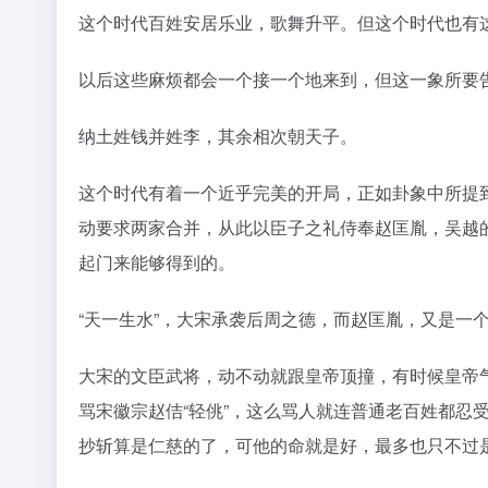
这个时代百姓安居乐业，歌舞升平。但这个时代也有
以后这些麻烦都会一个接一个地来到，但这一象所要
纳土姓钱并姓李，其余相次朝天子。
这个时代有着一个近乎完美的开局，正如卦象中所提
动要求两家合并，从此以臣子之礼侍奉赵匡胤，吴越
起门来能够得到的。
“天一生水”，大宋承袭后周之德，而赵匡胤，又是一
大宋的文臣武将，动不动就跟皇帝顶撞，有时候皇帝
骂宋徽宗赵佶“轻佻”，这么骂人就连普通老百姓都忍
抄斩算是仁慈的了，可他的命就是好，最多也只不过