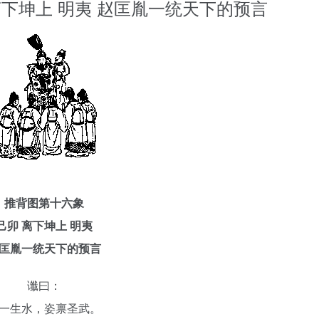
离下坤上 明夷 赵匡胤一统天下的预言
推背图第十六象
己卯 离下坤上 明夷
匡胤一统天下的预言
谶曰：
一生水，姿禀圣武。