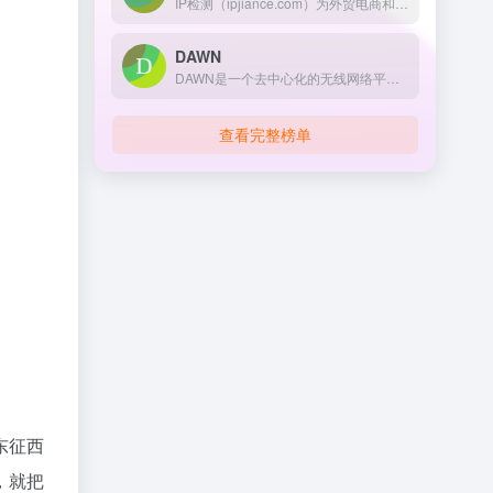
IP检测（ipjiance.com）为外贸电商和海外社交媒体用户提供专业的IP质量检测服务，涵盖代理类型识别、网络信息分析和问题诊断，助力用户优化IP资源，提升业务运营效果。
DAWN
DAWN是一个去中心化的无线网络平台，利用多千兆位无线技术，用户可以购买和出售互联网容量，成为自己的互联网服务提供商，并通过验证者扩展参与网络维护获取奖励
查看完整榜单
东征西
，就把