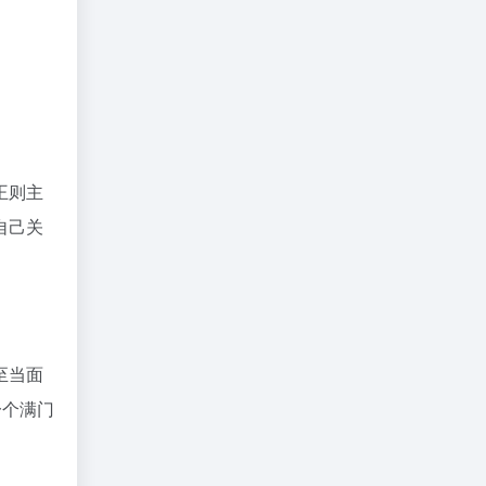
王则主
自己关
至当面
一个满门