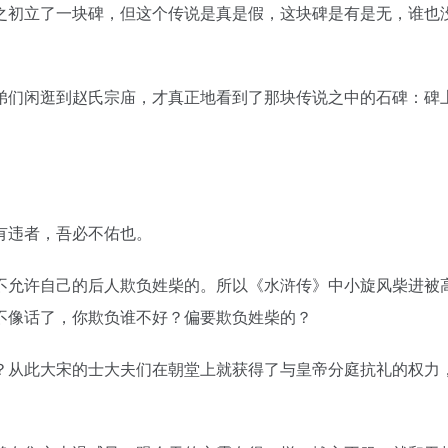
之初立了一块碑，但这个传说是真是假，这块碑是有是无，谁也
弟们闲逛到赵氏宗庙，才真正地看到了那块传说之中的石碑：碑
有违者，吾必不佑也。
不允许自己的后人欺负姓柴的。所以《水浒传》中小旋风柴进被
不像话了，你欺负谁不好？偏要欺负姓柴的？
？从此大宋的士大夫们在朝堂上就获得了与皇帝分庭抗礼的权力