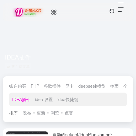
IDEA插件
共 1 篇文章
账户购买
PHP
谷歌插件
显卡
deepseek模型
挖币
个人数
IDEA插件
idea 设置
idea快捷键
排序
发布
更新
浏览
点赞
自动的set/get/IdeaPlugslombok