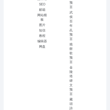
预
SEO
言
邮箱
武
网站模
侯
板
百
图片
年
乩
短信
预
教程
言
编辑器
燒
网盘
餅
歌
预
言
金
陵
塔
碑
文
预
言
藏
頭
詩