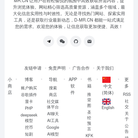
MR.CN 让用户在轻松愉悦的氛围中高效获取所需内容，提
升浏览体验。网站精心筛选高质量资源，涵盖多个领域，最
大化信息实用性与时效性。无论是寻找热门网站、探索实用
工具，还是获取行业最新动态，D-MR.CN 都能一站式满足
您的需求。欢迎您的体验，让信息获取更加便捷、高效！
友链申请
免责声明
广告合作
关于我们
小
博客
导航
APP
书
更
商
软
籍
多
中文
账户购买
搜索
店
件
(简体)
推
RSS
谷歌插件
商店
背
社
显卡
社交媒
图
交
体平台
English
PHP
圣
关
AI聊天
deepseek
经
于
模型
AI工具
预
公
挖币
Google
言
告
短剧
AI模型
KFK