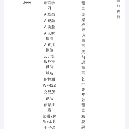
排
JAVA
语言学
预
行
习
言
投
AI绘画
黄
稿
檗
AI视频
禅
AI换脸
师
AI实时
诗
换脸
预
AI直播
言
换脸
馬
云计算
前
服务提
課
供商
预
言
域名
乾
IP检测
坤
WEB3.0
萬
交易所
年
论坛
歌
信息泄
预
露
言
渗透+解
梅
析+工具
花
詩
图书馆