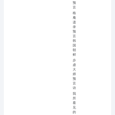
预
言
格
庵
遗
录
预
言
韩
国
朝
鲜
步
虚
大
师
预
言
诗
我
所
看
见
的