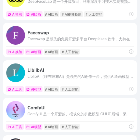
DeepFaceLab 是一个开源项目，利用深度学习技术实现视频中的人脸替换，提供人脸提取、模型训练和人脸转换等功能，支持多种模型架构，适用于不同需求。
AI换脸
AI绘画
# AI绘画
# AI视频换脸
# 人工智能
Faceswap
Faceswap 是领先的免费开源多平台 Deepfakes 软件，支持在 Windows、macOS 和 Linux 上运行，提供人脸提取、模型训练和人脸转换等功能，助力用户实现高质量的人脸替换。
AI换脸
AI绘画
# AI绘画
# 人工智能
LiblibAI
LiblibAI（哩布哩布AI）是领先的AI创作平台，提供AI绘画模型分享、在线绘图工具和模型训练服务，助力用户高效创作AI艺术作品。
AI工具
AI模型
# AI绘画
# 人工智能
ComfyUI
ComfyUI 是一个开源的、模块化的扩散模型 GUI 和后端，采用图形/节点界面，支持多种图像和视频模型，允许用户无需编写代码即可创建和执行复杂的 Stable Diffusion 工作流程
AI工具
AI模型
# AI绘画
# 人工智能