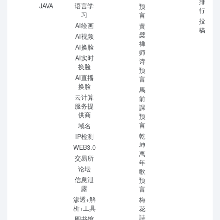
排
JAVA
语言学
预
行
习
言
投
AI绘画
黄
稿
檗
AI视频
禅
AI换脸
师
AI实时
诗
换脸
预
AI直播
言
换脸
馬
云计算
前
服务提
課
供商
预
言
域名
乾
IP检测
坤
WEB3.0
萬
交易所
年
论坛
歌
信息泄
预
露
言
渗透+解
梅
析+工具
花
詩
图书馆