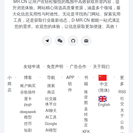
MR.CN 让用户在轻松愉悦的氛围中高效获取所需内容，提
升浏览体验。网站精心筛选高质量资源，涵盖多个领域，最
大化信息实用性与时效性。无论是寻找热门网站、探索实用
工具，还是获取行业最新动态，D-MR.CN 都能一站式满足
您的需求。欢迎您的体验，让信息获取更加便捷、高效！
友链申请
免责声明
广告合作
关于我们
小
博客
导航
APP
书
更
商
软
籍
多
中文
账户购买
搜索
店
件
(简体)
推
RSS
谷歌插件
商店
背
社
显卡
社交媒
图
交
体平台
English
PHP
圣
关
AI聊天
deepseek
经
于
模型
AI工具
预
公
挖币
Google
言
告
短剧
AI模型
KFK