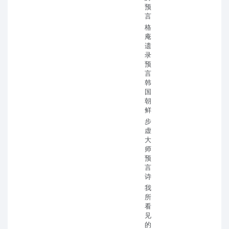
预
言
格
庵
遗
录
预
言
韩
国
朝
鲜
步
虚
大
师
预
言
诗
我
所
看
见
的