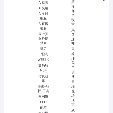
檗
AI视频
禅
AI换脸
师
AI实时
诗
换脸
预
AI直播
言
换脸
馬
云计算
前
服务提
課
供商
预
言
域名
乾
IP检测
坤
WEB3.0
萬
交易所
年
论坛
歌
信息泄
预
露
言
渗透+解
梅
析+工具
花
詩
图书馆
预
SEO
言
邮箱
武