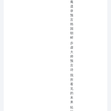
庵
遗
录
预
言
韩
国
朝
鲜
步
虚
大
师
预
言
诗
我
所
看
见
的
未
来
轮