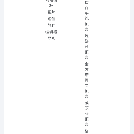
网站模
侯
板
百
图片
年
乩
短信
预
教程
言
编辑器
燒
网盘
餅
歌
预
言
金
陵
塔
碑
文
预
言
藏
頭
詩
预
言
格