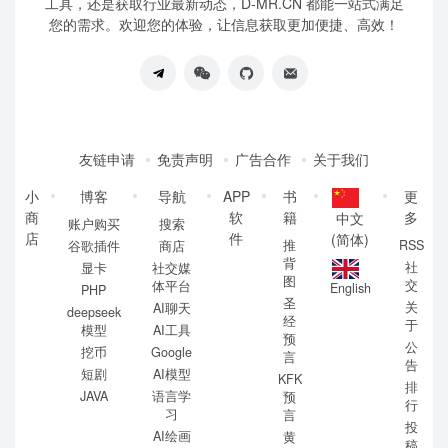
工具，还是获取行业最新动态，D-MR.CN 都能一站式满足
您的需求。欢迎您的体验，让信息获取更加便捷、高效！
友链申请
免责声明
广告合作
关于我们
小
博客
导航
APP
书
更
商
软
籍
多
中文
账户购买
搜索
店
件
(简体)
推
RSS
谷歌插件
商店
背
社
显卡
社交媒
图
交
体平台
English
PHP
圣
关
AI聊天
deepseek
经
于
模型
AI工具
预
公
挖币
Google
言
告
短剧
AI模型
KFK
排
JAVA
语言学
预
行
习
言
投
AI绘画
黄
稿