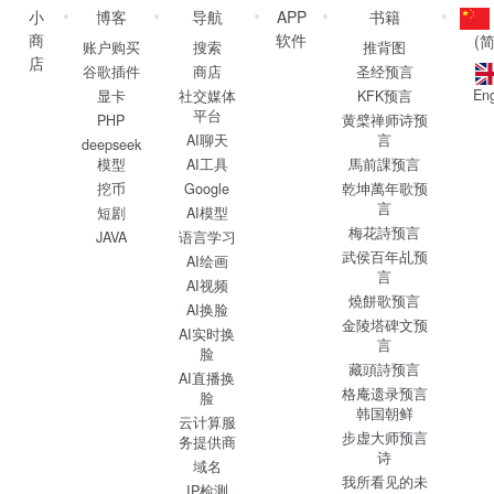
小
博客
导航
APP
书籍
商
软件
(
账户购买
搜索
推背图
店
谷歌插件
商店
圣经预言
Eng
显卡
社交媒体
KFK预言
平台
PHP
黄檗禅师诗预
AI聊天
言
deepseek
模型
AI工具
馬前課预言
挖币
Google
乾坤萬年歌预
言
短剧
AI模型
梅花詩预言
JAVA
语言学习
武侯百年乩预
AI绘画
言
AI视频
燒餅歌预言
AI换脸
金陵塔碑文预
AI实时换
言
脸
藏頭詩预言
AI直播换
格庵遗录预言
脸
韩国朝鲜
云计算服
步虚大师预言
务提供商
诗
域名
我所看见的未
IP检测