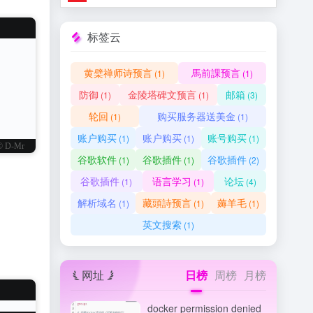
标签云
黄檗禅师诗预言
馬前課预言
(1)
(1)
防御
金陵塔碑文预言
邮箱
(1)
(1)
(3)
轮回
购买服务器送美金
(1)
(1)
账户购买
账户购买
账号购买
(1)
(1)
(1)
© D-Mr
谷歌软件
谷歌插件
谷歌插件
(1)
(1)
(2)
谷歌插件
语言学习
论坛
(1)
(1)
(4)
解析域名
藏頭詩预言
薅羊毛
(1)
(1)
(1)
英文搜索
(1)
网址
日榜
周榜
月榜
docker permission denied