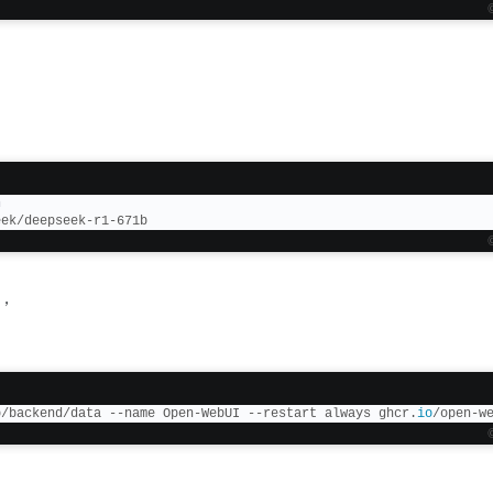
h
eek/deepseek-r1-671b
型，
p/backend/data --name Open-WebUI --restart always ghcr.
io
/open-w