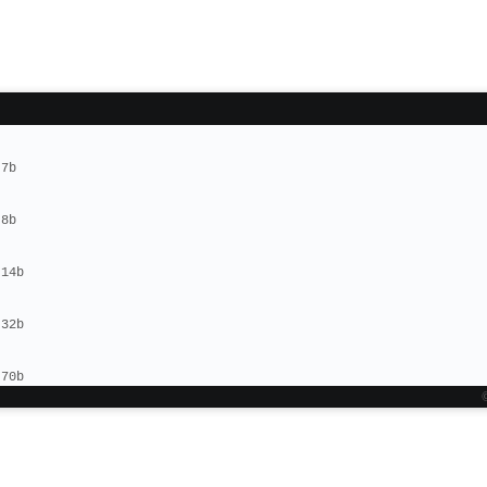
:7b
:8b
:14b
:32b
:70b