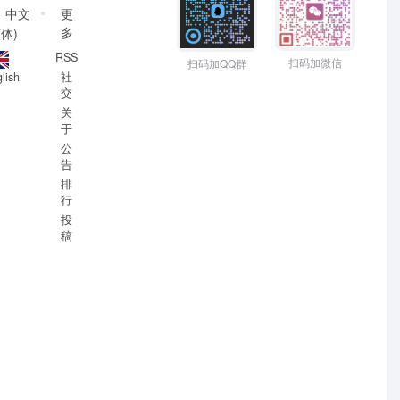
中文
更
多
简体)
RSS
扫码加微信
扫码加QQ群
社
lish
交
关
于
公
告
排
行
投
稿