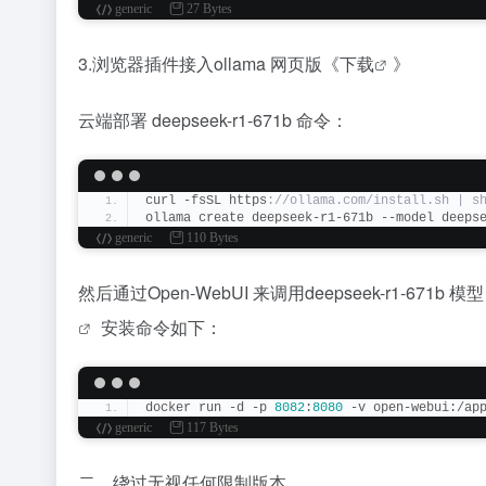
generic
27 Bytes
3.浏览器插件接入ollama 网页版《
下载
》
云端部署 deepseek-r1-671b 命令：
curl -fsSL https
://ollama.com/install.sh | s
ollama create deepseek-r1-671b --model deeps
generic
110 Bytes
然后通过Open-WebUI 来调用deepseek-r1-671b 模
安装命令如下：
docker run -d -p 
8082
:
8080
 -v open-webui:/ap
generic
117 Bytes
二、绕过无视任何限制版本