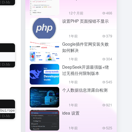
© D-Mr
12个月前
466
设置PHP 页面报错不显示
1年前
379
Google插件官网安装失败
如何解决
1年前
304
© D-Mr
DeepSeek开源最强版+绕
过无视任何限制版本
1年前
545
个人数据信息泄露自检测
1年前
921
ebui/open
idea 设置
© D-Mr
1年前
525