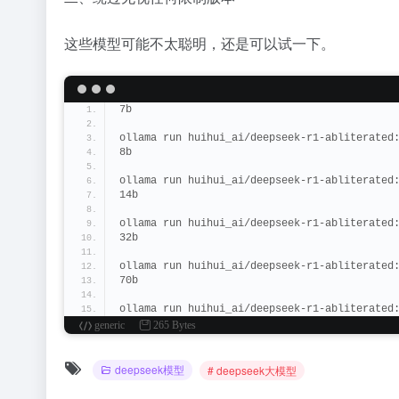
这些模型可能不太聪明，还是可以试一下。
7b
ollama run huihui_ai/deepseek-r1-abliterated
8b
ollama run huihui_ai/deepseek-r1-abliterated
14b
ollama run huihui_ai/deepseek-r1-abliterated
32b
ollama run huihui_ai/deepseek-r1-abliterated
70b
ollama run huihui_ai/deepseek-r1-abliterated
generic
265 Bytes
deepseek模型
# deepseek大模型