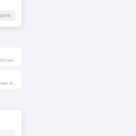
l转载请注明
搜索概述 Microsoft Copilot 是由微软公司开发的人工智能助手，于 2023 年 9 月 26 日首次发布。它集成在 Microsoft 365 应用程序中，旨在利用大型语言模型（LLM）提升用户的工作效率和创造力。
Notion AI 是由 Notion 开发的集成式人工智能助手，提供搜索、内容生成、数据分析和实时聊天等功能，旨在提升用户在文档、知识和项目管理方面的工作效率。