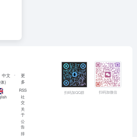
中文
更
多
简体)
RSS
扫码加微信
扫码加QQ群
社
lish
交
关
于
公
告
排