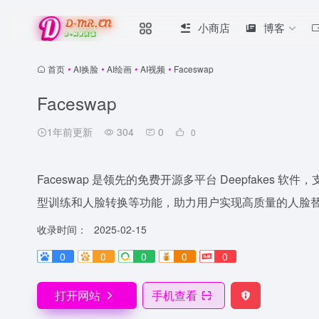
小商店
博客
首页
•
AI换脸
•
AI绘画
•
AI视频
•
Faceswap
Faceswap
1年前更新
304
0
0
Faceswap 是领先的免费开源多平台 Deepfakes 软件，
型训练和人脸转换等功能，助力用户实现高质量的人脸
收录时间：
2025-02-15
0
0
0
0
0
打开网站
手机查看