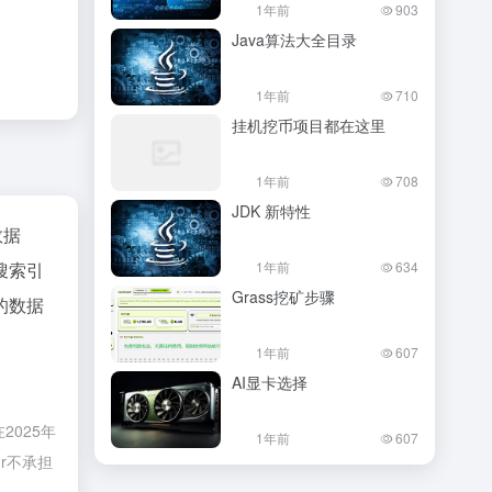
1年前
903
Java算法大全目录
1年前
710
挂机挖币项目都在这里
1年前
708
JDK 新特性
数据
搜索引
1年前
634
Grass挖矿步骤
的数据
1年前
607
AI显卡选择
2025年
1年前
607
r不承担