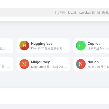
本文地址https://d-mr.cn/sites/481.htm
Huggingface
Copilot
Coze 是由字节跳动推出的一站式 AI Bot 开发平台，提供插件系统、知识库、工作流等丰富功能，帮助用户快速创建和部署多样化的人工智能助手，满足不同应用场景的需求。
DialoGPT 是由微软研究院推出的基于 GPT-2 的对话生成模型，旨在生成高质量的对话响应。该模型支持多轮对话，能够在聊天机器人等应用中保持上下文一致性。通过 Hugging Face 的 Transformers 库，开发者可以轻松加载、微调和部署 DialoGPT，用于自然语言处理和 AI 对话系统。
Midjourney
Notion
OpenAI Playground 是一个交互式平台，允许用户无需编程即可与 OpenAI 的各种 AI 模型（如 GPT-3.5 和 GPT-4）进行交互。用户可以选择不同的模式和模型，调整参数，测试和体验 AI 模型的功能和性能。
Midjourney 是一家独立的研究实验室，致力于通过人工智能技术扩展人类的想象力。用户可以在 Discord 平台上输入文本描述，生成高质量的艺术图像，适用于艺术创作、设计和多媒体制作等领域。