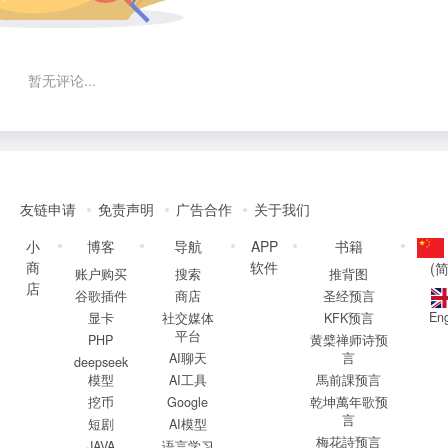
暂无评论...
友链申请
免责声明
广告合作
关于我们
小
博客
导航
APP
书籍
商
软件
(
账户购买
搜索
推背图
店
谷歌插件
商店
圣经预言
Eng
显卡
社交媒体
KFK预言
平台
PHP
黄檗禅师诗预
AI聊天
言
deepseek
模型
AI工具
馬前課预言
挖币
Google
乾坤萬年歌预
言
短剧
AI模型
梅花詩预言
JAVA
语言学习