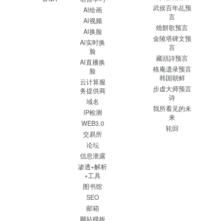
武侯百年乩预
AI绘画
言
AI视频
燒餅歌预言
AI换脸
金陵塔碑文预
AI实时换
言
脸
藏頭詩预言
AI直播换
格庵遗录预言
脸
韩国朝鲜
云计算服
步虚大师预言
务提供商
诗
域名
我所看见的未
IP检测
来
WEB3.0
轮回
交易所
论坛
信息泄露
渗透+解析
+工具
图书馆
SEO
邮箱
网站模板