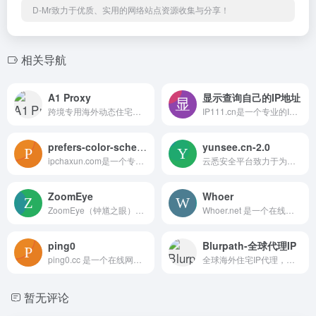
D-Mr致力于优质、实用的网络站点资源收集与分享！
相关导航
A1 Proxy
显示查询自己的IP地址
跨境专用海外动态住宅代理IP，千万级全球 IP 池，流量套餐低至 1$/G，性价比拉满。
IP111.cn是一个专业的IP地址查询网站，提供全方位的公网IP查询服务。用户可以轻松获取自己在国内和国外网站访问时使用的IP地址，确保网络安全与隐私。无论您是在中国还是美国，IP111.cn都能为您提供准确的IP定位信息，帮助您了解网络环境。
prefers-color-scheme
yunsee.cn-2.0
ipchaxun.com是一个专业的IP查询平台，提供全面的IP地址查询、同IP网站查询和域名反查服务。用户可以快速获取IP归属地、运营商信息，并进行批量IP查询，确保网络安全与稳定。我们还提供DNS大全、IP计算器等实用工具，助力用户高效管理网络资源。无论是技术人员还是普通用户，ipchaxun.com都能满足您的需求，提升您的网络使用体验。
云悉安全平台致力于为用户提供全面的网络资产监控与安全评估服务。通过精准的指纹识别技术，用户可以一键查询互联网资产，实时监控网站的安全状态，包括漏洞、挂马和网页篡改等风险。我们的平台支持批量查询、历史数据统计及资产梳理报表导出，帮助用户高效管理和保护其网络资产。无论您是企业安全专家还是个人开发者，云悉都能为您提供专业的安全解决方案。
ZoomEye
Whoer
ZoomEye（钟馗之眼）是由北京知道创宇信息技术股份有限公司开发的全球领先的网络空间搜索引擎，提供设备与网站搜索、可视化数据展示和API支持等功能，帮助用户实时监测和保护其网络安全。
Whoer.net 是一个在线隐私检测工具，提供 IP 地址查询、代理和 VPN 检测、DNS 泄漏测试、浏览器指纹识别等功能，帮助用户评估和提升网络匿名性。
ping0
Blurpath-全球代理IP
ping0.cc 是一个在线网络监测平台，提供 IP 查询、PING 检测、TRACE 跟踪、ASN 监控等服务，帮助用户实时了解网络状态并诊断问题。
全球海外住宅IP代理，真实海量全球6000万+IP池，提供静态、动态住宅代理IP，支持免费试用。
暂无评论