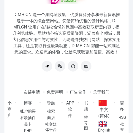
D-MR.CN 是一个集网址收集、优质资源分享和最新资讯推
送于一体的综合型网站。凭借简约优雅的设计风格，D-
MR.CN 让用户在轻松愉悦的氛围中高效获取所需内容，提
升浏览体验。网站精心筛选高质量资源，涵盖多个领域，最
大化信息实用性与时效性。无论是寻找热门网站、探索实用
工具，还是获取行业最新动态，D-MR.CN 都能一站式满足
您的需求。欢迎您的体验，让信息获取更加便捷、高效！
友链申请
免责声明
广告合作
关于我们
小
博客
导航
APP
书
更
商
软
籍
多
中文
账户购买
搜索
店
件
(简体)
推
RSS
谷歌插件
商店
背
社
显卡
社交媒
图
交
体平台
English
PHP