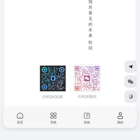
我
所
看
见
的
未
来
轮
回
扫码加微信
扫码加QQ群
Copyright © 2026
D-Mr
首页
导航
投稿
我的