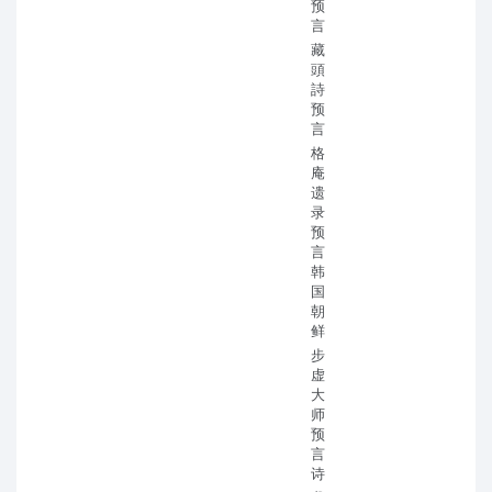
预
言
藏
頭
詩
预
言
格
庵
遗
录
预
言
韩
国
朝
鲜
步
虚
大
师
预
言
诗