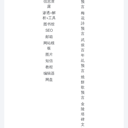
信息泄
预
露
言
渗透+解
梅
析+工具
花
詩
图书馆
预
SEO
言
邮箱
武
网站模
侯
板
百
图片
年
乩
短信
预
教程
言
编辑器
燒
网盘
餅
歌
预
言
金
陵
塔
碑
文