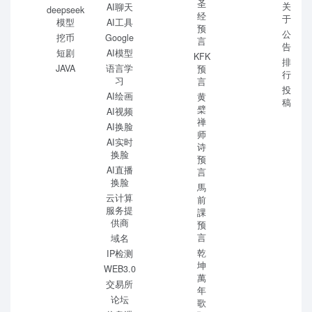
圣
关
AI聊天
deepseek
经
于
模型
AI工具
预
公
挖币
Google
言
告
短剧
AI模型
KFK
排
JAVA
语言学
预
行
习
言
投
AI绘画
黄
稿
檗
AI视频
禅
AI换脸
师
AI实时
诗
换脸
预
AI直播
言
换脸
馬
云计算
前
服务提
課
供商
预
言
域名
乾
IP检测
坤
WEB3.0
萬
交易所
年
论坛
歌