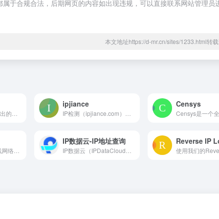
内容，都属于合规合法，后期网页的内容如出现违规，可以直接联系网站管理员
本文地址https://d-mr.cn/sites/1233.htm
ipjiance
Censys
FOFA 是由白帽汇推出的网络空间搜索引擎，提供网络资产搜索、漏洞检测、应用分布统计等功能，帮助研究人员和企业快速进行网络资产匹配和安全分析。
IP检测（ipjiance.com）为外贸电商和海外社交媒体用户提供专业的IP质量检测服务，涵盖代理类型识别、网络信息分析和问题诊断，助力用户优化IP资源，提升业务运营效果。
IP数据云-IP地址查询
ping0.cc 是一个在线网络监测平台，提供 IP 查询、PING 检测、TRACE 跟踪、ASN 监控等服务，帮助用户实时了解网络状态并诊断问题。
IP数据云（IPDataCloud） 是一个专业的 IP 地址查询与定位分析平台，致力于为用户提供全量 IPv4 / IPv6 地址的街道级精准归属地信息。平台汇集全球 IP 地址数据，具备高性能查询能力与强大的数据接口支持，适用于网络安全、精准营销、用户画像、数据建模等多个领域。