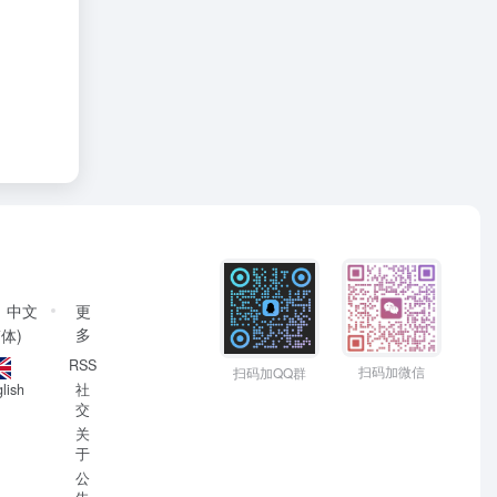
中文
更
多
简体)
RSS
扫码加微信
扫码加QQ群
社
lish
交
关
于
公