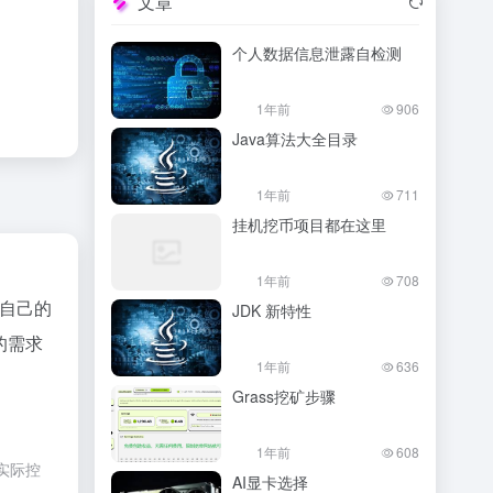
文章
个人数据信息泄露自检测
1年前
906
Java算法大全目录
1年前
711
挂机挖币项目都在这里
1年前
708
自己的
JDK 新特性
的需求
1年前
636
Grass挖矿步骤
1年前
608
实际控
AI显卡选择