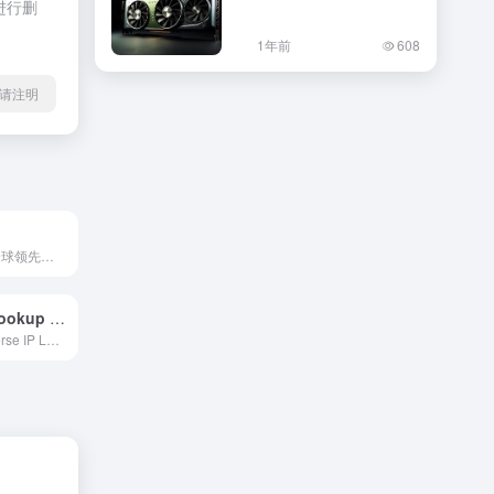
进行删
1年前
608
l转载请注明
Censys是一个全球领先的网络安全搜索引擎，提供互联网资产搜索、攻击面管理和威胁狩猎等功能，帮助组织实时监测和保护其网络安全。
Reverse IP Lookup – Find Other Web Sites Hosted on a Web Server
使用我们的Reverse IP Lookup工具，轻松查找与特定域名或IP地址共享同一服务器的其他网站。我们的数据库拥有超过1亿个域名，帮助您从SEO和网站过滤的角度了解共享IP地址的影响。无论您是网站管理员、SEO专家还是普通用户，我们的工具都能为您提供有价值的信息，助您优化网站表现。