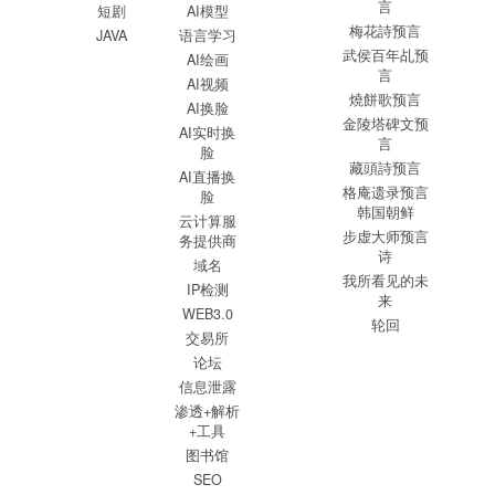
言
短剧
AI模型
梅花詩预言
JAVA
语言学习
武侯百年乩预
AI绘画
言
AI视频
燒餅歌预言
AI换脸
金陵塔碑文预
AI实时换
言
脸
藏頭詩预言
AI直播换
格庵遗录预言
脸
韩国朝鲜
云计算服
步虚大师预言
务提供商
诗
域名
我所看见的未
IP检测
来
WEB3.0
轮回
交易所
论坛
信息泄露
渗透+解析
+工具
图书馆
SEO