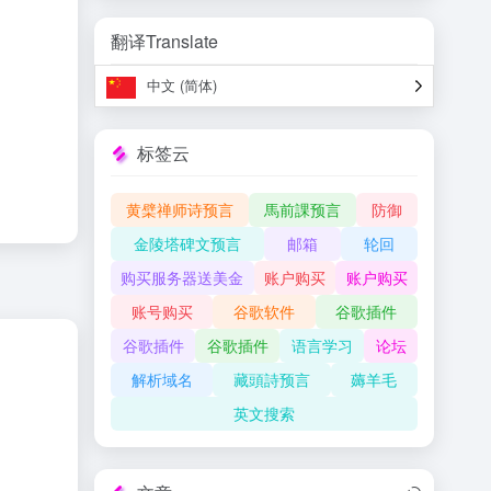
翻译Translate
。
中文 (简体)
标签云
黄檗禅师诗预言
馬前課预言
防御
金陵塔碑文预言
邮箱
轮回
购买服务器送美金
账户购买
账户购买
账号购买
谷歌软件
谷歌插件
谷歌插件
谷歌插件
语言学习
论坛
解析域名
藏頭詩预言
薅羊毛
英文搜索