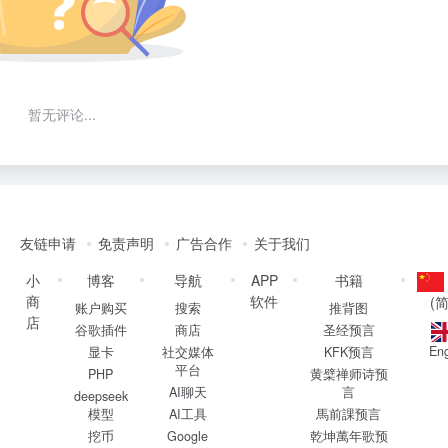
暂无评论...
友链申请
免责声明
广告合作
关于我们
小
博客
导航
APP
书籍
商
软件
(
账户购买
搜索
推背图
店
谷歌插件
商店
圣经预言
Eng
显卡
社交媒体
KFK预言
平台
PHP
黄檗禅师诗预
AI聊天
言
deepseek
模型
AI工具
馬前課预言
挖币
Google
乾坤萬年歌预