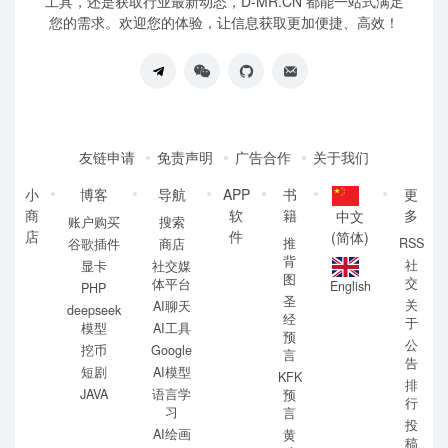
工具，还是获取行业最新动态，D-MR.CN 都能一站式满足
您的需求。欢迎您的体验，让信息获取更加便捷、高效！
友链申请
免责声明
广告合作
关于我们
小
博客
导航
APP
书
更
商
软
籍
多
中文
账户购买
搜索
店
件
(简体)
推
RSS
谷歌插件
商店
背
社
显卡
社交媒
图
交
体平台
English
PHP
圣
关
AI聊天
deepseek
经
于
模型
AI工具
预
公
挖币
Google
言
告
短剧
AI模型
KFK
排
JAVA
语言学
预
行
习
言
投
AI绘画
黄
稿