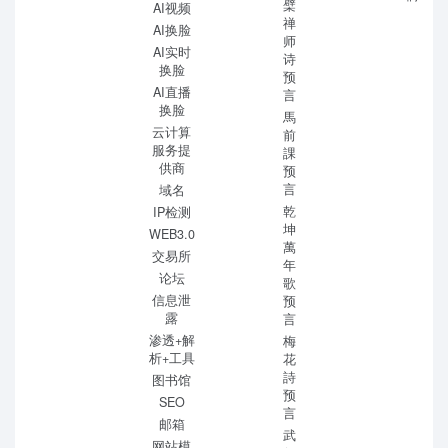
檗
AI视频
禅
AI换脸
师
AI实时
诗
换脸
预
AI直播
言
换脸
馬
云计算
前
服务提
課
供商
预
言
域名
乾
IP检测
坤
WEB3.0
萬
交易所
年
论坛
歌
信息泄
预
露
言
渗透+解
梅
析+工具
花
詩
图书馆
预
SEO
言
邮箱
武
网站模