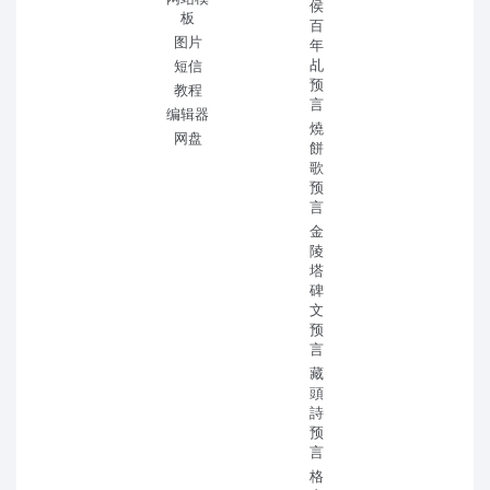
侯
板
百
图片
年
乩
短信
预
教程
言
编辑器
燒
网盘
餅
歌
预
言
金
陵
塔
碑
文
预
言
藏
頭
詩
预
言
格