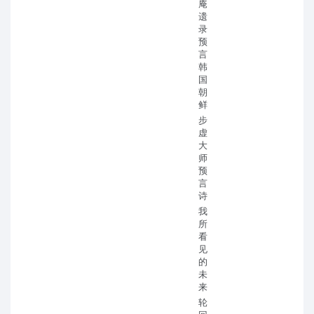
庵
遗
录
预
言
韩
国
朝
鲜
步
虚
大
师
预
言
诗
我
所
看
见
的
未
来
轮