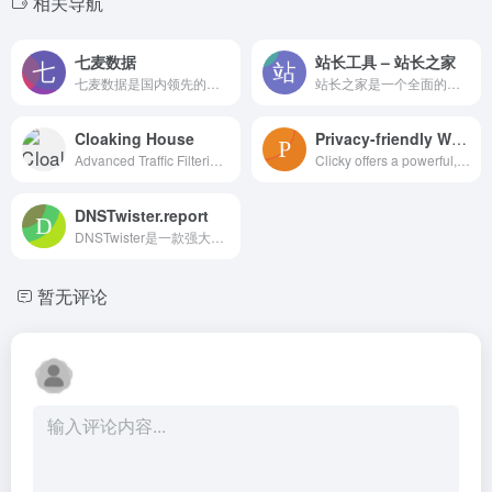
相关导航
七麦数据
站长工具 – 站长之家
七麦数据是国内领先的移动应用数据分析平台，覆盖App Store与Google Play，提供全面的iOS和Android应用市场数据分析、ASO和ASM优化工具。我们致力于为全球移动开发者提供精准的数据支持，助力应用增长与市场竞争力提升。无论是下载量查询、关键词分析，还是市场趋势洞察，七麦数据都能为您提供专业的解决方案，让增长变得更加简单。
站长之家是一个全面的站长工具平台，专为网站管理员和SEO专家提供强大的在线服务。通过我们的SEO优化工具，您可以轻松获取网站的关键词排名、反链信息、死链检测及竞争对手分析，帮助您优化网站性能和提升搜索引擎排名。无论是域名查询、网站速度测试，还是关键词挖掘，我们都能为您提供精准的数据支持，助力您的网络运营与推广。
Cloaking House
Privacy-friendly Website Analytics | GDPR-compliant, Real-time, Google Analytics alternative | Clicky
Advanced Traffic Filtering Solutions Protect your online campaigns with Cloaking House's advanced traffic filtering and cloaking technology.
Clicky offers a powerful, privacy-friendly website analytics solution that is fully GDPR-compliant. With real-time tracking, detailed visitor insights, and advanced features like heatmaps and bot detection, Clicky empowers over a million websites worldwide to monitor and analyze their traffic effectively. Say goodbye to intrusive tracking cookies and hello to a transparent, user-friendly analytics experience. Join Clicky today and elevate your website's performance while respecting user privacy.
DNSTwister.report
DNSTwister是一款强大的反钓鱼域名搜索引擎和DNS监控服务，帮助您监控相似域名，防止网络钓鱼、勒索软件和知识产权侵犯。通过实时通知和灵活的报告功能，您可以及时识别潜在威胁，保护您的品牌和客户数据。仅需每年$35，确保您的在线资产安全。
暂无评论