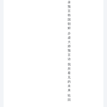
录
预
言
韩
国
朝
鲜
步
虚
大
师
预
言
诗
我
所
看
见
的
未
来
轮
回