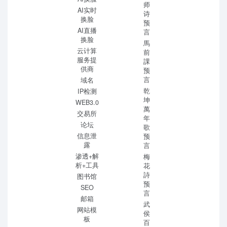
师
AI实时
诗
换脸
预
AI直播
言
换脸
馬
云计算
前
服务提
課
供商
预
言
域名
乾
IP检测
坤
WEB3.0
萬
交易所
年
论坛
歌
信息泄
预
露
言
渗透+解
梅
析+工具
花
詩
图书馆
预
SEO
言
邮箱
武
网站模
侯
板
百