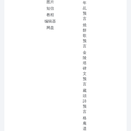
图片
年
乩
短信
预
教程
言
编辑器
燒
网盘
餅
歌
预
言
金
陵
塔
碑
文
预
言
藏
頭
詩
预
言
格
庵
遗