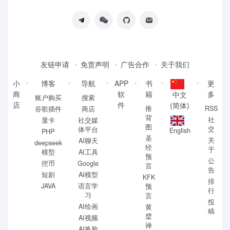
友链申请
免责声明
广告合作
关于我们
小
博客
导航
APP
书
更
商
软
籍
多
中文
账户购买
搜索
店
件
(简体)
推
RSS
谷歌插件
商店
背
社
显卡
社交媒
图
交
体平台
English
PHP
圣
关
AI聊天
deepseek
经
于
模型
AI工具
预
公
挖币
Google
言
告
短剧
AI模型
KFK
排
JAVA
语言学
预
行
习
言
投
AI绘画
黄
稿
檗
AI视频
禅
AI换脸