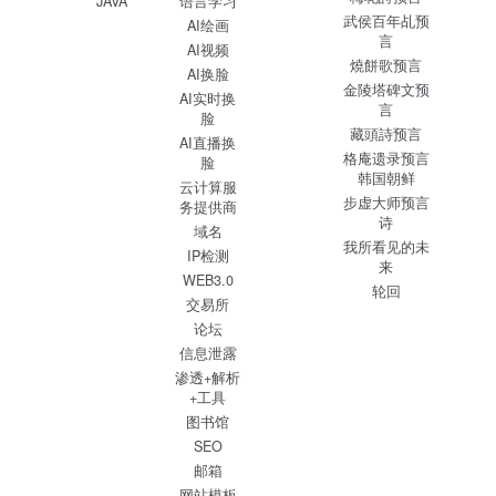
JAVA
语言学习
武侯百年乩预
AI绘画
言
AI视频
燒餅歌预言
AI换脸
金陵塔碑文预
AI实时换
言
脸
藏頭詩预言
AI直播换
格庵遗录预言
脸
韩国朝鲜
云计算服
步虚大师预言
务提供商
诗
域名
我所看见的未
IP检测
来
WEB3.0
轮回
交易所
论坛
信息泄露
渗透+解析
+工具
图书馆
SEO
邮箱
网站模板