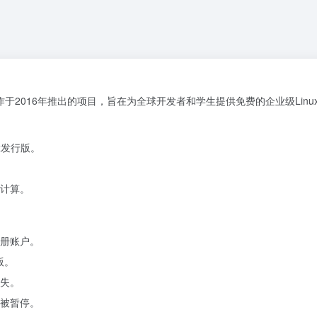
学院与IBM合作于2016年推出的项目，旨在为全球开发者和学生提供免费的企业级Lin
ux发行版。
计算。
册账户。
版。
失。
被暂停。