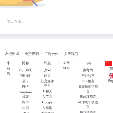
暂无评论...
友链申请
免责声明
广告合作
关于我们
小
博客
导航
APP
书籍
商
软件
(
账户购买
搜索
推背图
店
谷歌插件
商店
圣经预言
Eng
显卡
社交媒体
KFK预言
平台
PHP
黄檗禅师诗预
AI聊天
言
deepseek
模型
AI工具
馬前課预言
挖币
Google
乾坤萬年歌预
言
短剧
AI模型
梅花詩预言