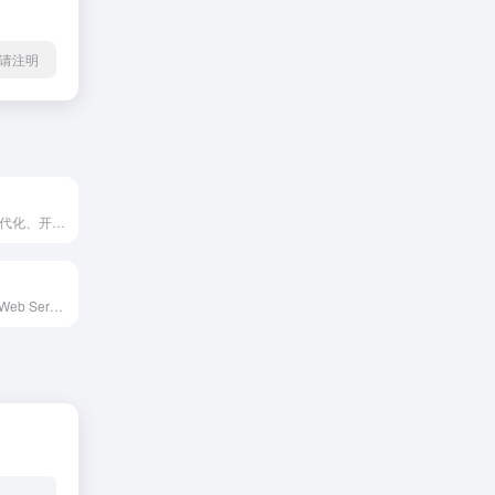
l转载请注明
1Panel是一个现代化、开源的Linux服务器运维管理面板，提供用户友好的Web图形界面，简化服务器管理。通过高效的主机监控、文件和数据库管理、容器管理等功能，用户可以轻松管理和监控服务器。此外，1Panel支持一键备份和恢复，确保数据安全，深度集成开源建站软件，助力快速建站。立即体验1Panel，提升您的运维效率！
AWS（Amazon Web Services）是全球领先的云计算服务提供商，提供广泛的云服务和解决方案。新用户可注册AWS账户，享受12个月的免费套餐，包括EC2、RDS等服务，满足各种计算和存储需求。