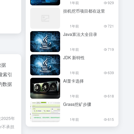
1年前
929
挂机挖币项目都在这里
1年前
721
Java算法大全目录
1年前
719
JDK 新特性
数据
1年前
639
搜索引
AI显卡选择
的数据
1年前
618
Grass挖矿步骤
2025年
1年前
615
r不承担