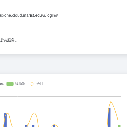
inuxone.cloud.marist.edu/#/login
户提供服务。