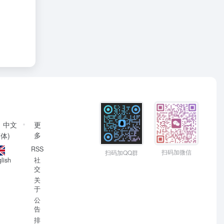
中文
更
多
简体)
RSS
扫码加微信
扫码加QQ群
社
lish
交
关
于
公
告
排