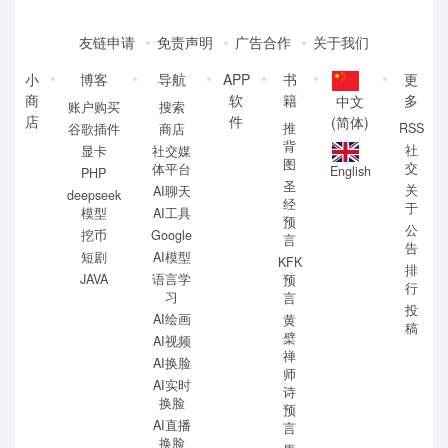
友链申请
免责声明
广告合作
关于我们
小
博客
导航
APP
书
更
商
软
籍
多
中文
账户购买
搜索
店
件
(简体)
推
RSS
谷歌插件
商店
背
社
显卡
社交媒
图
交
体平台
English
PHP
圣
关
AI聊天
deepseek
经
于
模型
AI工具
预
公
挖币
Google
言
告
短剧
AI模型
KFK
排
JAVA
语言学
预
行
习
言
投
AI绘画
黄
稿
檗
AI视频
禅
AI换脸
师
AI实时
诗
换脸
预
AI直播
言
换脸