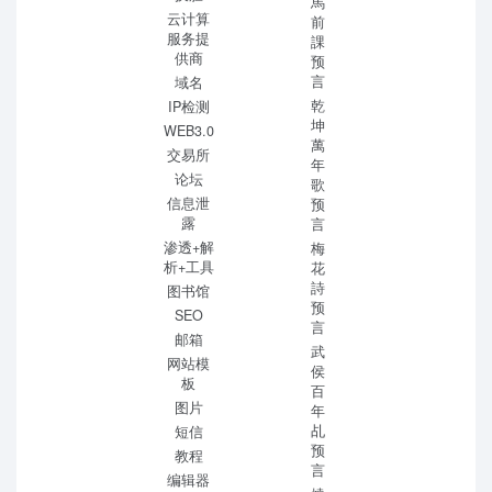
馬
云计算
前
服务提
課
供商
预
言
域名
乾
IP检测
坤
WEB3.0
萬
交易所
年
论坛
歌
信息泄
预
露
言
渗透+解
梅
析+工具
花
詩
图书馆
预
SEO
言
邮箱
武
网站模
侯
板
百
图片
年
乩
短信
预
教程
言
编辑器