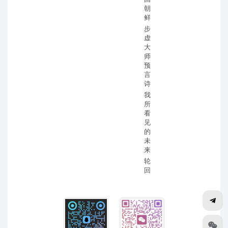
朝
鲜
步
虚
大
师
预
言
诗
我
所
看
见
的
未
来
轮
回