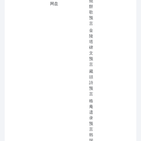
燒
网盘
餅
歌
预
言
金
陵
塔
碑
文
预
言
藏
頭
詩
预
言
格
庵
遗
录
预
言
韩
国