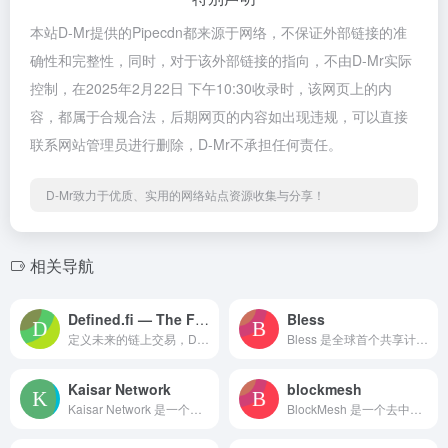
本站D-Mr提供的Pipecdn都来源于网络，不保证外部链接的准
确性和完整性，同时，对于该外部链接的指向，不由D-Mr实际
控制，在2025年2月22日 下午10:30收录时，该网页上的内
容，都属于合规合法，后期网页的内容如出现违规，可以直接
联系网站管理员进行删除，D-Mr不承担任何责任。
D-Mr致力于优质、实用的网络站点资源收集与分享！
相关导航
Defined.fi — The Future of On-Chain Trading
Bless
定义未来的链上交易，Defined.fi 提供实时的加密货币价格、图表和钱包跟踪功能，支持 Solana、Ethereum、BSC 等多个网络。无论是寻找热门的 AI 代币、迷因币，还是低市值项目，我们的平台都能帮助您轻松交易。通过我们的交易终端，您可以快速获取 DeFi 代币的最新信息，助力您的投资决策。加入我们，体验无缝、安全的交易环境，开启您的数字资产之旅。
Bless 是全球首个共享计算机网络，利用日常设备提供计算资源，旨在将互联网的收益从大型公司转移到用户手中。
Kaisar Network
blockmesh
Kaisar Network 是一个去中心化的 GPU 网络，提供高性能的计算资源，支持机器学习和人工智能应用的训练和推理。用户可以通过安装 ZeroNode 扩展程序，轻松参与网络，贡献计算资源。
BlockMesh 是一个去中心化的社交网络平台，提供内容发布、社区互动和隐私保护等功能，旨在为用户提供安全、私密的社交体验。