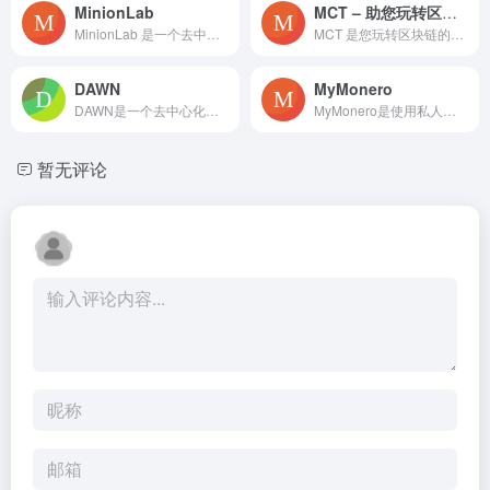
MinionLab
MCT – 助您玩转区块链, 得心应手！
MinionLab 是一个去中心化的人工智能代理网络，称为“Minions”，旨在将用户的闲置设备转化为智能数据挖掘工具，主动浏览互联网，收集数据和洞察力，为用户解锁持续的收益潜力。
MCT 是您玩转区块链的得力助手，提供上百款高效工具，简化复杂的区块链操作。无论是实时 Gas 监控、链上监控系统，还是定制开发的专属工具，MCT 都能满足您的需求。大部分工具免费使用，灵活的付费订阅选项确保您能根据不同场景选择合适的工具。安全性是我们的首要任务，所有工具均经过严格测试，保护您的资产安全。立即访问 MCT，开启您的区块链之旅！
DAWN
MyMonero
DAWN是一个去中心化的无线网络平台，利用多千兆位无线技术，用户可以购买和出售互联网容量，成为自己的互联网服务提供商，并通过验证者扩展参与网络维护获取奖励
MyMonero是使用私人数字货币Monero的最简单方式，结合了安全性、便利性和丰富功能。作为一个非托管的轻量级钱包，MyMonero支持多个钱包同时使用，适合储蓄和消费。无论您是初学者还是高级用户，MyMonero都提供了一个用户友好的界面，确保您的私钥安全且不受第三方控制。立即体验无缝的Monero交易，享受低费用和隐私保护。
暂无评论