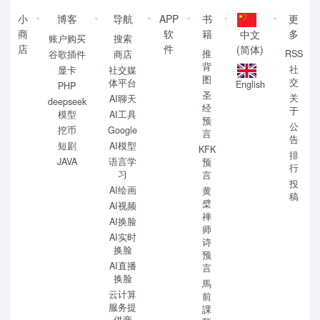
小
博客
导航
APP
书
更
商
软
籍
多
中文
账户购买
搜索
店
件
(简体)
推
RSS
谷歌插件
商店
背
社
显卡
社交媒
图
交
体平台
English
PHP
圣
关
AI聊天
deepseek
经
于
模型
AI工具
预
公
挖币
Google
言
告
短剧
AI模型
KFK
排
JAVA
语言学
预
行
习
言
投
AI绘画
黄
稿
檗
AI视频
禅
AI换脸
师
AI实时
诗
换脸
预
AI直播
言
换脸
馬
云计算
前
服务提
課