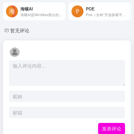
海螺AI
POE
海螺AI是MiniMax推出的人工智能助手，提供智能搜索问答、精准识图解析、沉浸语音通话、专业/创意写作、文档速读总结和独家悬浮球等功能，旨在提升用户的工作和学习效率。
Poe（全称“开放探索平台”，Platform for Open Exploration）是由知名问答社区 Quora 于 2022 年 12 月推出的 AI 聊天平台。该平台集成了多种先进的人工智能模型，旨在为用户提供便捷的多模型 AI 交互体验。
暂无评论
发表评论