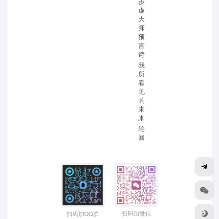
步
虚
大
师
预
言
诗
我
所
看
见
的
未
来
轮
回
扫码加微信
扫码加QQ群