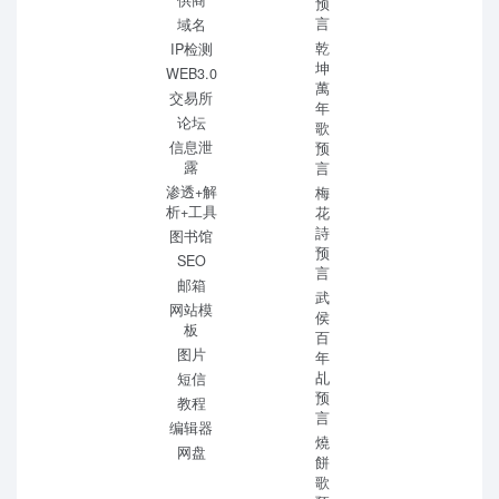
供商
预
言
域名
乾
IP检测
坤
WEB3.0
萬
交易所
年
论坛
歌
信息泄
预
露
言
渗透+解
梅
析+工具
花
詩
图书馆
预
SEO
言
邮箱
武
网站模
侯
板
百
图片
年
乩
短信
预
教程
言
编辑器
燒
网盘
餅
歌