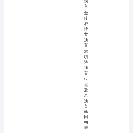
预
言
金
陵
塔
碑
文
预
言
藏
頭
詩
预
言
格
庵
遗
录
预
言
韩
国
朝
鲜