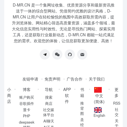
D-MR.CN 是一个集网址收集、优质资源分享和最新资讯推
送于一体的综合型网站。凭借简约优雅的设计风格，D-
MR.CN 让用户在轻松愉悦的氛围中高效获取所需内容，提
升浏览体验。网站精心筛选高质量资源，涵盖多个领域，最
大化信息实用性与时效性。无论是寻找热门网站、探索实用
工具，还是获取行业最新动态，D-MR.CN 都能一站式满足
您的需求。欢迎您的体验，让信息获取更加便捷、高效！
友链申请
免责声明
广告合作
关于我们
小
博客
导航
APP
书
更
商
软
籍
多
中文
账户购买
搜索
店
件
(简体)
推
RSS
谷歌插件
商店
背
社
显卡
社交媒
图
交
体平台
English
PHP
圣
关
AI聊天
deepseek
经
于