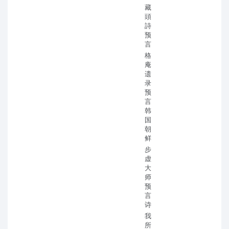
藏
頭
詩
预
言
格
庵
遗
录
预
言
韩
国
朝
鲜
步
虚
大
师
预
言
诗
我
所