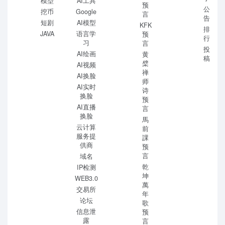
模型
AI工具
预
公
挖币
Google
言
告
短剧
AI模型
KFK
排
JAVA
语言学
预
行
习
言
投
AI绘画
黄
稿
檗
AI视频
禅
AI换脸
师
AI实时
诗
换脸
预
AI直播
言
换脸
馬
云计算
前
服务提
課
供商
预
言
域名
乾
IP检测
坤
WEB3.0
萬
交易所
年
论坛
歌
信息泄
预
露
言