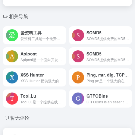
相关导航
爱资料工具
SOMD5
爱资料工具是一个免费的在线工具平台，提供各类实用工具，覆盖文件转换、加密解密、编码转换等多个领域，适合开发者和日常用户使用。
SOMD5提供免费的MD5解密和加密工具，支持批量解密和字典下载，适用于需要解密的用户。它是一个在线MD5解密平台，帮助用户破解加密密码。
Apipost
SOMD5
Apipost是一个面向开发人员的API管理平台，提供API文档生成、调试、Mock数据、自动化测试等功能，帮助团队协作并提高开发效率。
SOMD5提供免费的MD5解密和加密工具，支持批量解密和字典下载，适用于需要解密的用户。它是一个在线MD5解密平台，帮助用户破解加密密码。
XSS Hunter
Ping, mtr, dig, TCP port check and real time BGP looking glass from multiple locations
XSS Hunter 提供强大的跨站脚本漏洞检测和安全测试服务，帮助开发者发现并修复 XSS 漏洞，提升 Web 应用安全性。
Ping.pe是一个强大的在线网络工具，提供IP连通性检测、端口检测、MTR、多跳路由追踪、DNS查询和实时BGP查看等功能。用户可以从全球多个节点快速测试目标服务器的连接情况，帮助分析网络性能和稳定性，确保您的VPS服务器始终在线。
Tool.Lu
GTFOBins
Tool.Lu是一个提供在线工具的平台，涵盖了文件转换、图像处理、开发者工具等多个领域，为用户提供便捷的服务，适合日常使用及开发人员。
GTFOBins is an essential resource for security professionals, providing a curated list of Unix binaries that can be leveraged to bypass local security restrictions in misconfigured systems. This collaborative project showcases legitimate functions of these binaries, enabling users to escalate privileges, transfer files, and execute commands effectively. Whether you're a penetration tester or a system administrator, GTFOBins offers invaluable insights into utilizing existing binaries for post-exploitation tasks, making it a must-visit for anyone in the cybersecurity field.
暂无评论