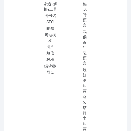
渗透+解
梅
析+工具
花
詩
图书馆
预
SEO
言
邮箱
武
网站模
侯
板
百
图片
年
乩
短信
预
教程
言
编辑器
燒
网盘
餅
歌
预
言
金
陵
塔
碑
文
预
言