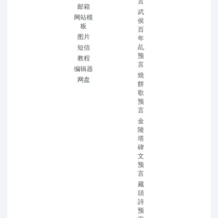
言
邮箱
武
网站模
侯
板
百
图片
年
乩
短信
预
教程
言
编辑器
燒
网盘
餅
歌
预
言
金
陵
塔
碑
文
预
言
藏
頭
詩
预