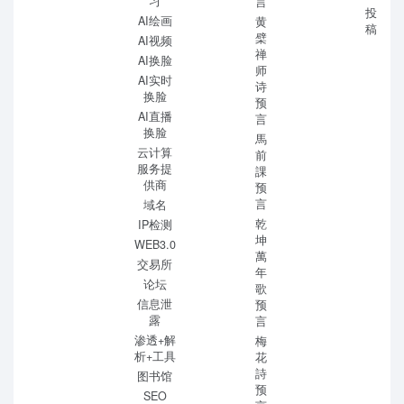
习
言
投
AI绘画
黄
稿
檗
AI视频
禅
AI换脸
师
AI实时
诗
换脸
预
AI直播
言
换脸
馬
云计算
前
服务提
課
供商
预
言
域名
乾
IP检测
坤
WEB3.0
萬
交易所
年
论坛
歌
信息泄
预
露
言
渗透+解
梅
析+工具
花
詩
图书馆
预
SEO