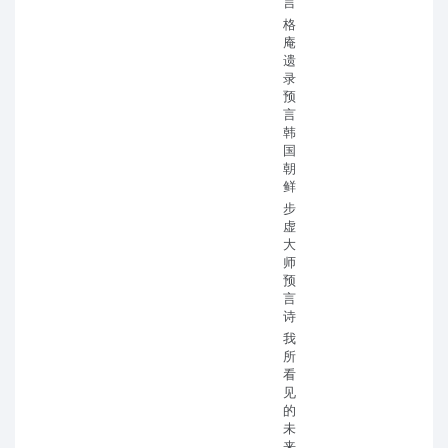
言
格
庵
遗
录
预
言
韩
国
朝
鲜
步
虚
大
师
预
言
诗
我
所
看
见
的
未
来