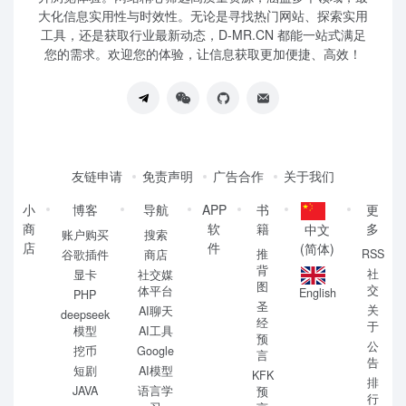
大化信息实用性与时效性。无论是寻找热门网站、探索实用
工具，还是获取行业最新动态，D-MR.CN 都能一站式满足
您的需求。欢迎您的体验，让信息获取更加便捷、高效！
友链申请
免责声明
广告合作
关于我们
小
博客
导航
APP
书
更
商
软
籍
多
中文
账户购买
搜索
店
件
(简体)
推
RSS
谷歌插件
商店
背
社
显卡
社交媒
图
交
体平台
English
PHP
圣
关
AI聊天
deepseek
经
于
模型
AI工具
预
公
挖币
Google
言
告
短剧
AI模型
KFK
排
JAVA
语言学
预
行