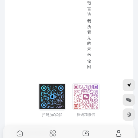
预
言
诗
我
所
看
见
的
未
来
轮
回
扫码加微信
扫码加QQ群
Copyright © 2026
D-Mr