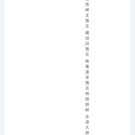
塔
碑
文
预
言
藏
頭
詩
预
言
格
庵
遗
录
预
言
韩
国
朝
鲜
步
虚
大
师