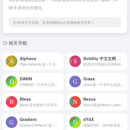
Mr不承担任何责任。
D-Mr致力于优质、实用的网络站点资源收集与分享！
相关导航
Alphaos
Solidity 中文文档 — Solidity 中文文档 — 登链社区
Pipe Network 是一个去中心化的内容分发网络，构建在 Solana 高性能区块链上，提供低延迟、可扩展、安全的数字内容访问服务，旨在提升全球用户的内容传输体验。
欢迎访问登链社区的Solidity中文文档，这是官方推荐的中文版，涵盖了Solidity语言的各个方面，包括智能合约的基础知识、编译器安装指南、示例代码及安全考量。无论你是初学者还是经验丰富的开发者，这里都能找到丰富的资源和实用的技巧，助你在以太坊上构建去中心化应用程序。加入我们，探索区块链技术的无限可能！
DAWN
Grass
DAWN是一个去中心化的无线网络平台，利用多千兆位无线技术，用户可以购买和出售互联网容量，成为自己的互联网服务提供商，并通过验证者扩展参与网络维护获取奖励
Grass是一个去中心化的网络抓取平台，用户通过分享闲置的互联网带宽获取代币奖励，为人工智能训练提供数据来源。
Bless
Nexus
Bless 是全球首个共享计算机网络，利用日常设备提供计算资源，旨在将互联网的收益从大型公司转移到用户手中。
Nexus是由Nexus Laboratories, Inc.开发的去中心化区块链计算平台，利用Nexus zkVM技术，整合全球计算资源，提供高性能、可验证的计算服务。用户可通过浏览器或CLI节点参与计算贡献，获取NEX积分。
Gradient
dYdX
Gradient Network 是一个去中心化的边缘计算平台，构建在 Solana 区块链上，提供高效的数据处理和计算服务，旨在通过全球社区的协作，提供高效的计算基础设施。
体验dYdX，DeFi的专业去中心化交易平台，提供安全、透明且强大的永续合约交易。享受低费用和深度流动性，参与198个市场的交易，获取质押和交易奖励，最高可达100倍杠杆。立即开始交易，抓住六个月的启动激励计划，尽享无极限交易的乐趣！