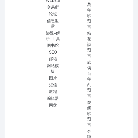
WEB3.0
萬
交易所
年
论坛
歌
信息泄
预
露
言
渗透+解
梅
析+工具
花
詩
图书馆
预
SEO
言
邮箱
武
网站模
侯
板
百
图片
年
乩
短信
预
教程
言
编辑器
燒
网盘
餅
歌
预
言
金
陵