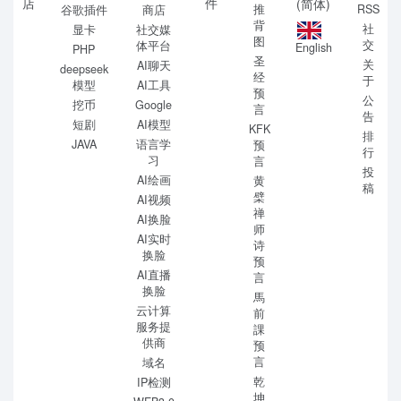
店
件
(简体)
推
RSS
谷歌插件
商店
背
社
显卡
社交媒
图
交
体平台
English
PHP
圣
关
AI聊天
deepseek
经
于
模型
AI工具
预
公
挖币
Google
言
告
短剧
AI模型
KFK
排
JAVA
语言学
预
行
习
言
投
AI绘画
黄
稿
檗
AI视频
禅
AI换脸
师
AI实时
诗
换脸
预
AI直播
言
换脸
馬
云计算
前
服务提
課
供商
预
言
域名
乾
IP检测
坤