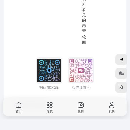
所
看
见
的
未
来
轮
回
扫码加微信
扫码加QQ群
Copyright © 2026
D-Mr
首页
导航
投稿
我的