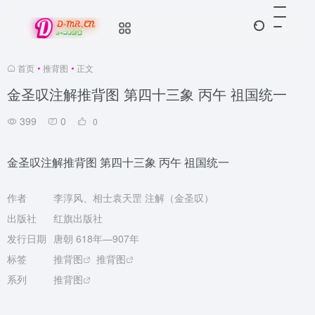
首页
•
推背图
•
正文
金圣叹注解推背图 第四十三象 丙午 祖国统一
399
0
0
金圣叹注解推背图 第四十三象 丙午 祖国统一
作者
李淳风、相士袁天罡 注解（金圣叹）
出版社
红旗出版社
发行日期
唐朝 618年—907年
标签
推背图
推背图
系列
推背图