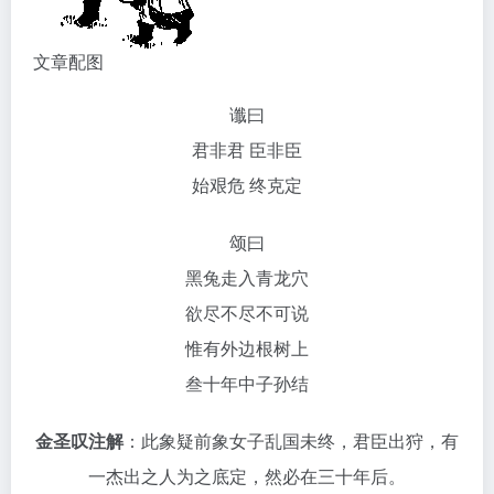
文章配图
谶曰
君非君 臣非臣
始艰危 终克定
颂曰
黑兔走入青龙穴
欲尽不尽不可说
惟有外边根树上
叁十年中子孙结
金圣叹注解
：此象疑前象女子乱国未终，君臣出狩，有
一杰出之人为之底定，然必在三十年后。