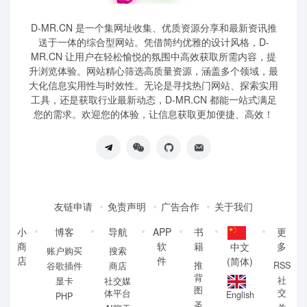
D-MR.CN 是一个集网址收集、优质资源分享和最新资讯推
送于一体的综合型网站。凭借简约优雅的设计风格，D-
MR.CN 让用户在轻松愉悦的氛围中高效获取所需内容，提
升浏览体验。网站精心筛选高质量资源，涵盖多个领域，最
大化信息实用性与时效性。无论是寻找热门网站、探索实用
工具，还是获取行业最新动态，D-MR.CN 都能一站式满足
您的需求。欢迎您的体验，让信息获取更加便捷、高效！
友链申请
免责声明
广告合作
关于我们
小
博客
导航
APP
书
更
商
软
籍
多
中文
账户购买
搜索
店
件
(简体)
推
RSS
谷歌插件
商店
背
社
显卡
社交媒
图
交
体平台
English
PHP
圣