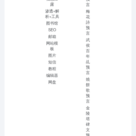
露
言
渗透+解
梅
析+工具
花
詩
图书馆
预
SEO
言
邮箱
武
网站模
侯
板
百
图片
年
乩
短信
预
教程
言
编辑器
燒
网盘
餅
歌
预
言
金
陵
塔
碑
文
预