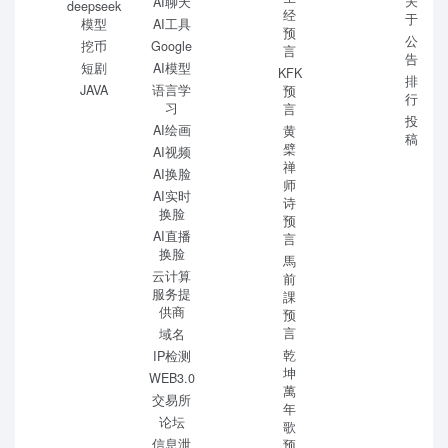
关
AI聊天
deepseek
经
于
模型
AI工具
预
公
挖币
Google
言
告
短剧
AI模型
KFK
排
JAVA
语言学
预
行
习
言
投
AI绘画
黄
稿
檗
AI视频
禅
AI换脸
师
AI实时
诗
换脸
预
AI直播
言
换脸
馬
云计算
前
服务提
課
供商
预
言
域名
乾
IP检测
坤
WEB3.0
萬
交易所
年
论坛
歌
信息泄
预