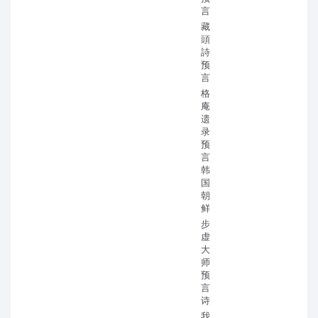
言
藏
頭
詩
预
言
格
庵
遗
录
预
言
韩
国
朝
鲜
步
虚
大
师
预
言
诗
我