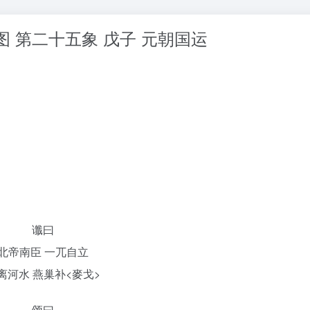
 第二十五象 戊子 元朝国运
谶曰
北帝南臣 一兀自立
cker permission denied
ETH合约 监控下仓分
离河水 燕巢补<麥戈>
颂曰