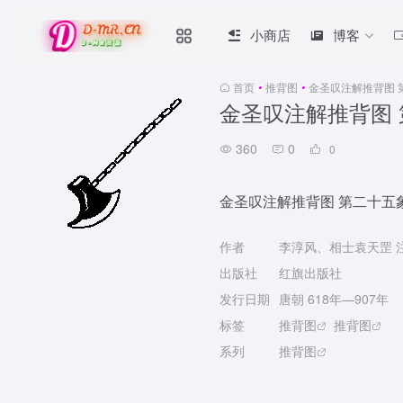
小商店
博客
首页
•
推背图
•
金圣叹注解推背图 
金圣叹注解推背图 
360
0
0
金圣叹注解推背图 第二十五象
作者
李淳风、相士袁天罡 
出版社
红旗出版社
发行日期
唐朝 618年—907年
标签
推背图
推背图
系列
推背图