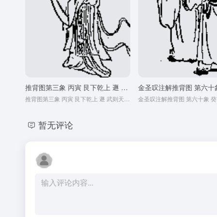
推背图第三象 丙寅 艮下乾上 遯 武则天大周代唐
推背图第三象 丙寅 艮下乾上 遯 武则天大周代唐
金圣叹注解推背图 第六十象 癸
暂无评论