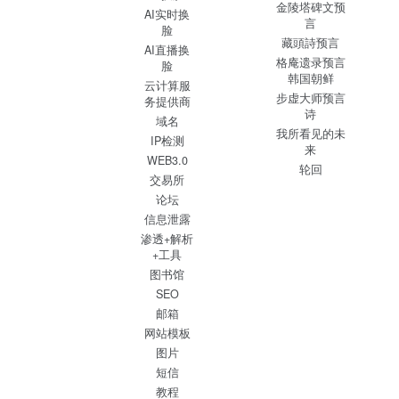
金陵塔碑文预
AI实时换
言
脸
藏頭詩预言
AI直播换
格庵遗录预言
脸
韩国朝鲜
云计算服
步虚大师预言
务提供商
诗
域名
我所看见的未
IP检测
来
WEB3.0
轮回
交易所
论坛
信息泄露
渗透+解析
+工具
图书馆
SEO
邮箱
网站模板
图片
短信
教程