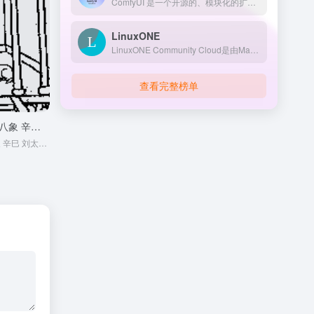
ComfyUI 是一个开源的、模块化的扩散模型 GUI 和后端，采用图形/节点界面，支持多种图像和视频模型，允许用户无需编写代码即可创建和执行复杂的 Stable Diffusion 工作流程
LinuxONE
LinuxONE Community Cloud是由Marist学院与IBM合作推出的免费平台，提供基于IBM LinuxONE的企业级Linux虚拟机，支持开发者和学生学习和测试最新的开源技术，如区块链和云计算。
查看完整榜单
金圣叹注解推背图 第十八象 辛巳 刘太后主政
金圣叹注解推背图 第十八象 辛巳 刘太后主政