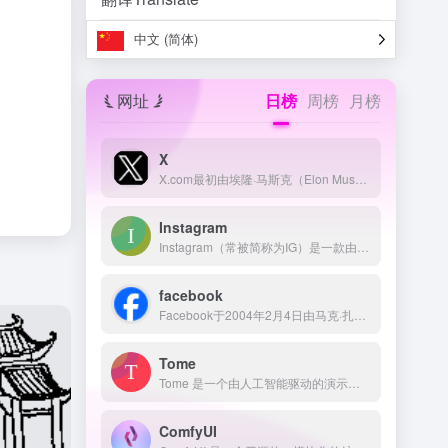
中文 (简体)
网址
日榜
周榜
月榜
X
。
X.com最初由埃隆·马斯克（Elon Musk）于1999年3月创立，作为一家在线银行，后来与Confinity合并，成为如今的PayPal。 2023年，马斯克将其收购的社交媒体平台Twitter更名为X，并使用X.com作为其官方网站。
Instagram
Instagram（常被简称为IG）是一款由Meta公司（原Facebook）运营的免费照片和视频分享社交应用程序。 该应用于2010年10月发布，最初由凯文·斯特罗姆（Kevin Systrom）和迈克·克里格（Mike Krieger）联合创立。 用户可以通过Instagram拍摄照片或视频，应用滤镜，并将其分享至其他社交媒体平台，如Facebook、Twitter等。
facebook
Facebook于2004年2月4日由马克·扎克伯格（Mark Zuckerberg）与他的大学室友在哈佛大学创立，最初名为“TheFacebook”，仅面向哈佛学生开放。 随后，逐步扩展至其他大学，最终在2006年向全球13岁及以上用户开放注册。
Tome
Tome 是一个由人工智能驱动的演示文稿和商业沟通平台，帮助用户快速创建和分享完整的叙事内容。通过 AI 辅助内容生成、多媒体集成和实时协作等功能，Tome 致力于提升用户的创作效率和沟通效果。
ComfyUI