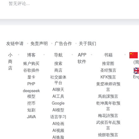
暂无评论...
友链申请
免责声明
广告合作
关于我们
小
博客
导航
APP
书籍
商
软件
(
账户购买
搜索
推背图
店
谷歌插件
商店
圣经预言
Eng
显卡
社交媒体
KFK预言
平台
PHP
黄檗禅师诗预
AI聊天
言
deepseek
模型
AI工具
馬前課预言
挖币
Google
乾坤萬年歌预
言
短剧
AI模型
梅花詩预言
JAVA
语言学习
武侯百年乩预
AI绘画
言
AI视频
燒餅歌预言
AI换脸