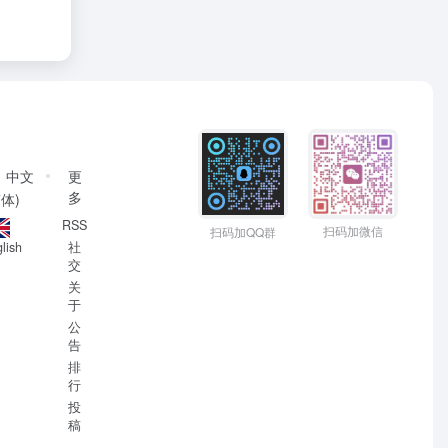
中文
更
多
简体)
RSS
扫码加微信
扫码加QQ群
社
lish
交
关
于
公
告
排
行
投
稿