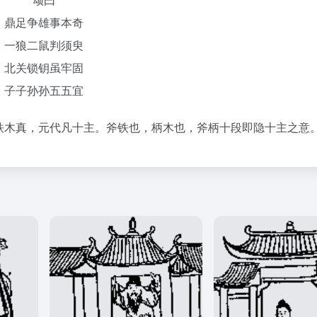
鼎足争雄事本奇
一狼二鼠判须臾
北关锁钥虽牢固
子子孙孙五五宜
铁木真，元代凡十主。斧铁也，柄木也，斧柄十段即隐十主之意