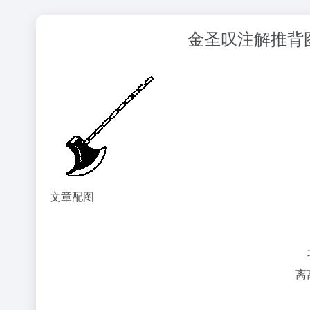
金圣叹注解推背图
文章配图
JAVA基础
do
离