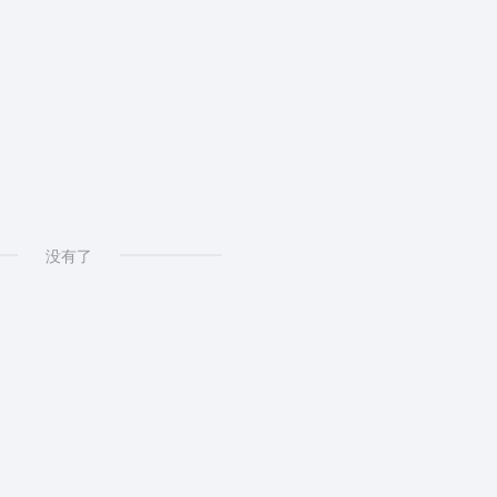
没有了
AI显卡选择
docker permission den