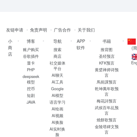
友链申请
免责声明
广告合作
关于我们
小
博客
导航
APP
书籍
商
软件
(
账户购买
搜索
推背图
店
谷歌插件
商店
圣经预言
Eng
显卡
社交媒体
KFK预言
平台
PHP
黄檗禅师诗预
AI聊天
言
deepseek
模型
AI工具
馬前課预言
挖币
Google
乾坤萬年歌预
言
短剧
AI模型
梅花詩预言
JAVA
语言学习
武侯百年乩预
AI绘画
言
AI视频
燒餅歌预言
AI换脸
金陵塔碑文预
AI实时换
言
脸