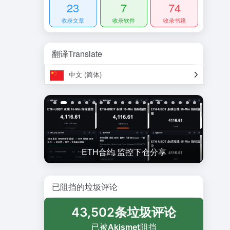
23
7
74
收录文章
收录软件
收录书籍
翻译Translate
中文 (简体)
ied
ETH合约 监控下仓分享
已阻挡的垃圾评论
43,502条垃圾评论
已被
Akismet
阻挡