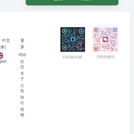
中文
更
多
简体)
RSS
扫码加微信
扫码加QQ群
社
lish
交
关
于
公
告
排
行
投
稿