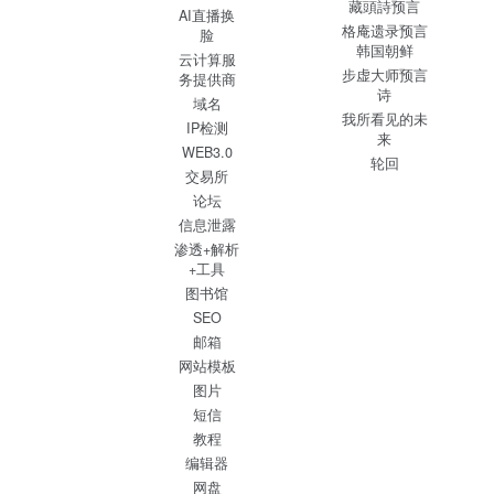
藏頭詩预言
AI直播换
格庵遗录预言
脸
韩国朝鲜
云计算服
步虚大师预言
务提供商
诗
域名
我所看见的未
IP检测
来
WEB3.0
轮回
交易所
论坛
信息泄露
渗透+解析
+工具
图书馆
SEO
邮箱
网站模板
图片
短信
教程
编辑器
网盘