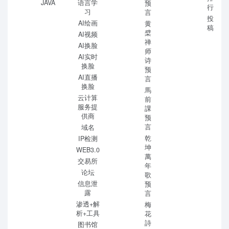
JAVA
语言学
预
行
习
言
投
AI绘画
黄
稿
檗
AI视频
禅
AI换脸
师
AI实时
诗
换脸
预
AI直播
言
换脸
馬
云计算
前
服务提
課
供商
预
言
域名
乾
IP检测
坤
WEB3.0
萬
交易所
年
论坛
歌
信息泄
预
露
言
渗透+解
梅
析+工具
花
詩
图书馆