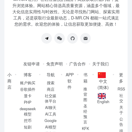
升浏览体验。网站精心筛选高质量资源，涵盖多个领域，最
大化信息实用性与时效性。无论是寻找热门网站、探索实用
工具，还是获取行业最新动态，D-MR.CN 都能一站式满足
您的需求。欢迎您的体验，让信息获取更加便捷、高效！
友链申请
免责声明
广告合作
关于我们
小
博客
导航
APP
书
更
商
软
籍
多
中文
账户购买
搜索
店
件
(简体)
推
RSS
谷歌插件
商店
背
社
显卡
社交媒
图
交
体平台
English
PHP
圣
关
AI聊天
deepseek
经
于
模型
AI工具
预
公
挖币
Google
言
告
短剧
AI模型
KFK
排