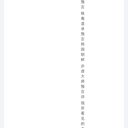
预
言
格
庵
遗
录
预
言
韩
国
朝
鲜
步
虚
大
师
预
言
诗
我
所
看
见
的