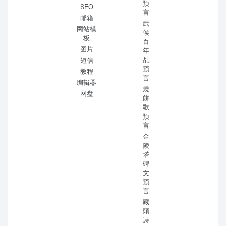
预
SEO
言
邮箱
武
网站模
侯
板
百
图片
年
乩
短信
预
教程
言
编辑器
燒
网盘
餅
歌
预
言
金
陵
塔
碑
文
预
言
藏
頭
詩