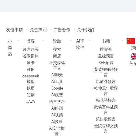
友链申请
免责声明
广告合作
关于我们
小
博客
导航
APP
书籍
商
软件
(
账户购买
搜索
推背图
店
谷歌插件
商店
圣经预言
Eng
显卡
社交媒体
KFK预言
平台
PHP
黄檗禅师诗预
AI聊天
言
deepseek
模型
AI工具
馬前課预言
挖币
Google
乾坤萬年歌预
言
短剧
AI模型
梅花詩预言
JAVA
语言学习
武侯百年乩预
AI绘画
言
AI视频
燒餅歌预言
AI换脸
金陵塔碑文预
AI实时换
言
脸