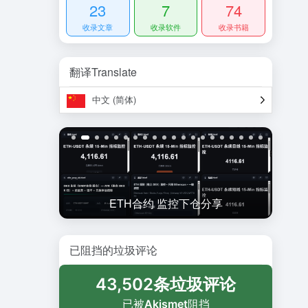
23
7
74
收录文章
收录软件
收录书籍
翻译Translate
中文 (简体)
ied
ETH合约 监控下仓分享
已阻挡的垃圾评论
43,502条垃圾评论
已被
Akismet
阻挡