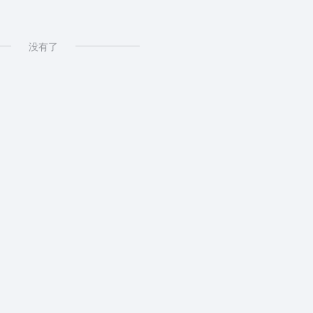
没有了
AI显卡选择
docker permission den