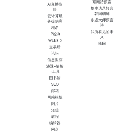
藏頭詩预言
AI直播换
格庵遗录预言
脸
韩国朝鲜
云计算服
步虚大师预言
务提供商
诗
域名
我所看见的未
IP检测
来
WEB3.0
轮回
交易所
论坛
信息泄露
渗透+解析
+工具
图书馆
SEO
邮箱
网站模板
图片
短信
教程
编辑器
网盘