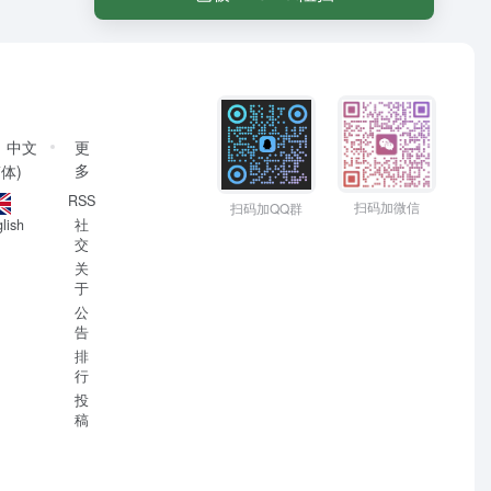
中文
更
多
简体)
RSS
扫码加微信
扫码加QQ群
社
lish
交
关
于
公
告
排
行
投
稿