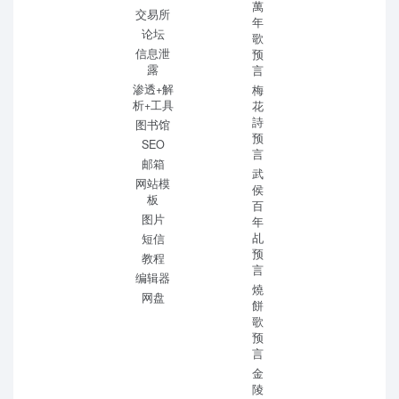
萬
交易所
年
论坛
歌
信息泄
预
露
言
渗透+解
梅
析+工具
花
詩
图书馆
预
SEO
言
邮箱
武
网站模
侯
板
百
图片
年
乩
短信
预
教程
言
编辑器
燒
网盘
餅
歌
预
言
金
陵