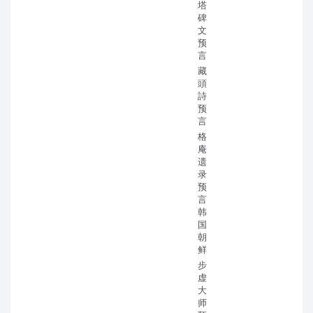
塔
碑
文
预
言
藏
頭
詩
预
言
格
庵
遗
录
预
言
韩
国
朝
鲜
步
虚
大
师