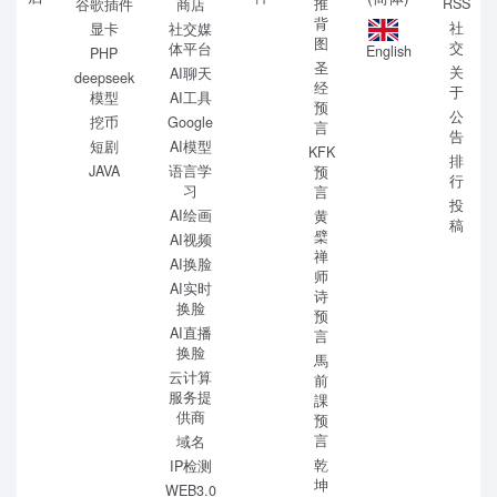
推
RSS
谷歌插件
商店
背
社
显卡
社交媒
图
交
体平台
English
PHP
圣
关
AI聊天
deepseek
经
于
模型
AI工具
预
公
挖币
Google
言
告
短剧
AI模型
KFK
排
JAVA
语言学
预
行
习
言
投
AI绘画
黄
稿
檗
AI视频
禅
AI换脸
师
AI实时
诗
换脸
预
AI直播
言
换脸
馬
云计算
前
服务提
課
供商
预
言
域名
乾
IP检测
坤
WEB3.0