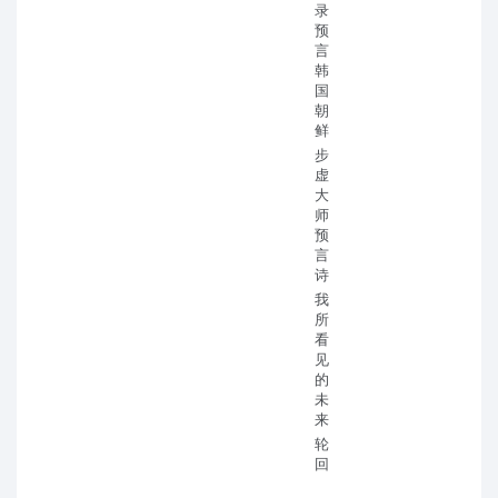
录
预
言
韩
国
朝
鲜
步
虚
大
师
预
言
诗
我
所
看
见
的
未
来
轮
回