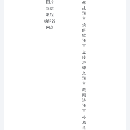
图片
年
乩
短信
预
教程
言
编辑器
燒
网盘
餅
歌
预
言
金
陵
塔
碑
文
预
言
藏
頭
詩
预
言
格
庵
遗