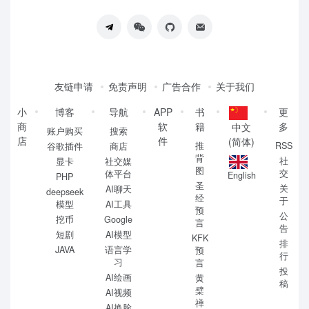
友链申请
免责声明
广告合作
关于我们
小
博客
导航
APP
书
更
商
软
籍
多
中文
账户购买
搜索
店
件
(简体)
推
RSS
谷歌插件
商店
背
社
显卡
社交媒
图
交
体平台
English
PHP
圣
关
AI聊天
deepseek
经
于
模型
AI工具
预
公
挖币
Google
言
告
短剧
AI模型
KFK
排
JAVA
语言学
预
行
习
言
投
AI绘画
黄
稿
檗
AI视频
禅
AI换脸