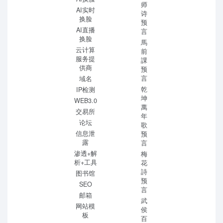
师
AI实时
诗
换脸
预
AI直播
言
换脸
馬
云计算
前
服务提
課
供商
预
言
域名
乾
IP检测
坤
WEB3.0
萬
交易所
年
论坛
歌
信息泄
预
露
言
渗透+解
梅
析+工具
花
詩
图书馆
预
SEO
言
邮箱
武
网站模
侯
板
百