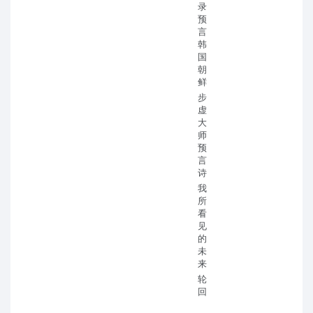
录
预
言
韩
国
朝
鲜
步
虚
大
师
预
言
诗
我
所
看
见
的
未
来
轮
回