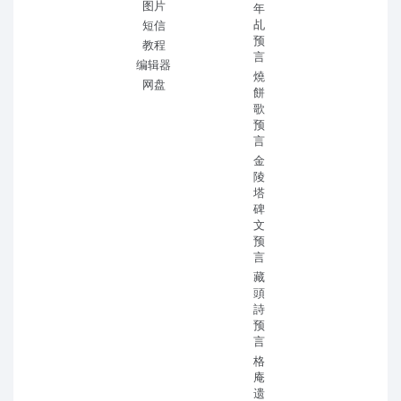
图片
年
乩
短信
预
教程
言
编辑器
燒
网盘
餅
歌
预
言
金
陵
塔
碑
文
预
言
藏
頭
詩
预
言
格
庵
遗