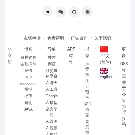
友链申请
免责声明
广告合作
关于我们
小
博客
导航
APP
书
更
商
软
籍
多
中文
账户购买
搜索
店
件
(简体)
推
RSS
谷歌插件
商店
背
社
显卡
社交媒
图
交
体平台
English
PHP
圣
关
AI聊天
deepseek
经
于
模型
AI工具
预
公
挖币
Google
言
告
短剧
AI模型
KFK
排
JAVA
语言学
预
行
习
言
投
AI绘画
黄
稿
檗
AI视频
禅
AI换脸