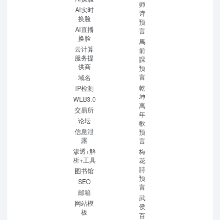
师
AI实时
诗
换脸
预
AI直播
言
换脸
馬
云计算
前
服务提
課
供商
预
言
域名
乾
IP检测
坤
WEB3.0
萬
交易所
年
论坛
歌
信息泄
预
露
言
渗透+解
梅
析+工具
花
詩
图书馆
预
SEO
言
邮箱
武
网站模
侯
板
百