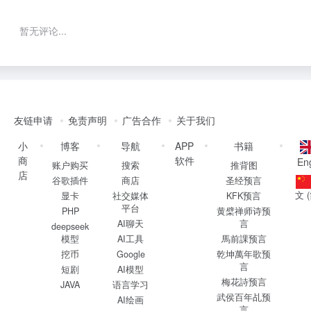
暂无评论...
友链申请
免责声明
广告合作
关于我们
小
博客
导航
APP
书籍
商
软件
Eng
账户购买
搜索
推背图
店
谷歌插件
商店
圣经预言
文 
显卡
社交媒体
KFK预言
平台
PHP
黄檗禅师诗预
AI聊天
言
deepseek
模型
AI工具
馬前課预言
挖币
Google
乾坤萬年歌预
言
短剧
AI模型
梅花詩预言
JAVA
语言学习
武侯百年乩预
AI绘画
言