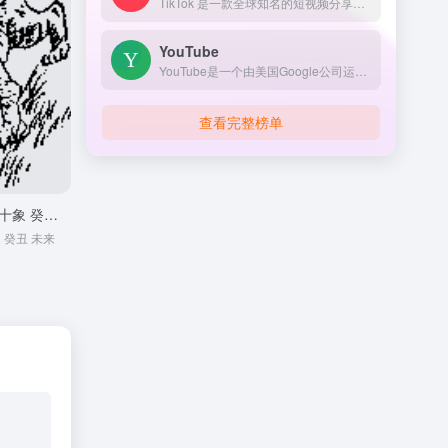
TikTok 是一款全球知名的短视频分享应用，允许用户创建最多 60 秒的创意视频，涵盖各种主题，如音乐、舞蹈、搞笑、旅游、教育等。TikTok 的用户可以通过视频与朋友、家人及全球其他用户互动。它在全球范围内受到年轻人尤其是 Z 世代的热爱，是当今最受欢迎的社交媒体平台之一。
YouTube
YouTube是一个由美国Google公司运营的视频分享平台，成立于2005年2月14日，由Steve Chen、Chad Hurley和Jawed Karim三位前PayPal员工创立。 2006年11月，Google以16.5亿美元收购了YouTube。 截至2024年1月，YouTube拥有超过27亿月活跃用户，每天观看超过10亿小时的视频内容。 Wikipedia, the free encyclopedia
查看完整榜单
金圣叹注解推背图 第五十象 癸丑 未来
 癸丑 未来