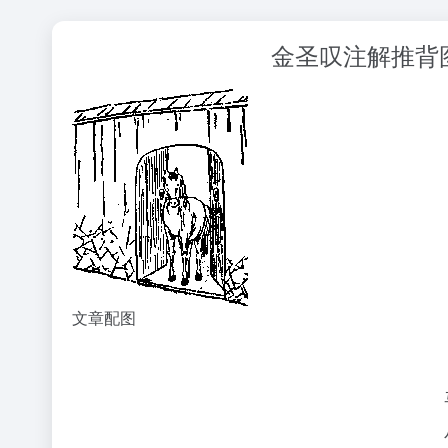
金圣叹注解推背图
文章配图
JAVA基础
do