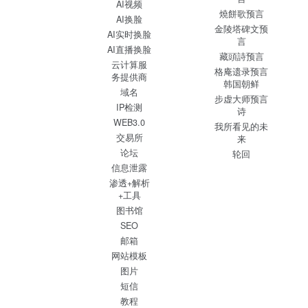
AI视频
燒餅歌预言
AI换脸
金陵塔碑文预
AI实时换脸
言
AI直播换脸
藏頭詩预言
云计算服
格庵遗录预言
务提供商
韩国朝鲜
域名
步虚大师预言
IP检测
诗
WEB3.0
我所看见的未
交易所
来
论坛
轮回
信息泄露
渗透+解析
+工具
图书馆
SEO
邮箱
网站模板
图片
短信
教程