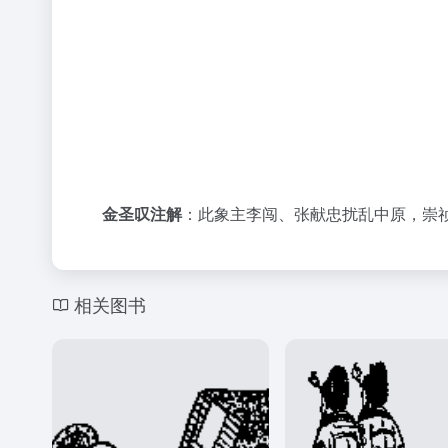
金圣叹注解
：此象主李闯、张献忠扰乱中原，崇
相关图书