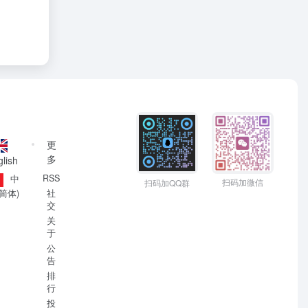
更
多
lish
RSS
中
扫码加微信
扫码加QQ群
社
(简体)
交
关
于
公
告
排
行
投