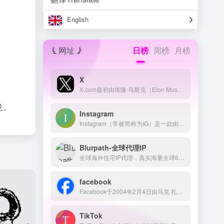
English
网址
日榜
周榜
月榜
X
X.com最初由埃隆·马斯克（Elon Musk）于1999年3月创立，作为一家在线银行，后来与Confinity合并，成为如今的PayPal。 2023年，马斯克将其收购的社交媒体平台Twitter更名为X，并使用X.com作为其官方网站。
意。
Instagram
Instagram（常被简称为IG）是一款由Meta公司（原Facebook）运营的免费照片和视频分享社交应用程序。 该应用于2010年10月发布，最初由凯文·斯特罗姆（Kevin Systrom）和迈克·克里格（Mike Krieger）联合创立。 用户可以通过Instagram拍摄照片或视频，应用滤镜，并将其分享至其他社交媒体平台，如Facebook、Twitter等。
Blurpath-全球代理IP
全球海外住宅IP代理，真实海量全球6000万+IP池，提供静态、动态住宅代理IP，支持免费试用。
facebook
Facebook于2004年2月4日由马克·扎克伯格（Mark Zuckerberg）与他的大学室友在哈佛大学创立，最初名为“TheFacebook”，仅面向哈佛学生开放。 随后，逐步扩展至其他大学，最终在2006年向全球13岁及以上用户开放注册。
TikTok