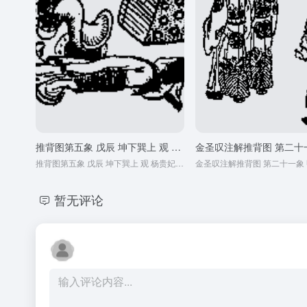
推背图第五象 戊辰 坤下巽上 观 杨贵妃马嵬之变的预言
推背图第五象 戊辰 坤下巽上 观 杨贵妃马嵬之变的预言
暂无评论