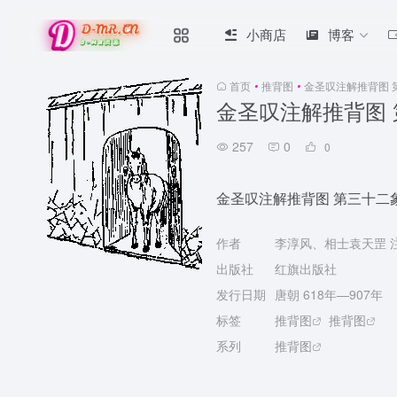
小商店
博客
首页
•
推背图
•
金圣叹注解推背图 
金圣叹注解推背图 
257
0
0
金圣叹注解推背图 第三十二象
作者
李淳风、相士袁天罡 
出版社
红旗出版社
发行日期
唐朝 618年—907年
标签
推背图
推背图
系列
推背图