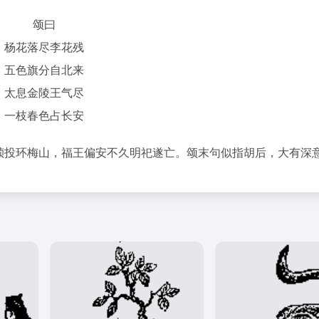
颂曰
杨花落尽李花残
五色旗分自北来
太息金陵王气尽
一枝春色占长安
祯投环梅山，福王偏安不久明祀遂亡。颂末句似指胡后，大有深