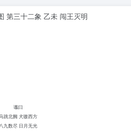
 第三十二象 乙未 闯王灭明
谶曰
cker permission denied
ETH合约 监控下仓分
马跳北阙 犬嗷西方
八九数尽 日月无光