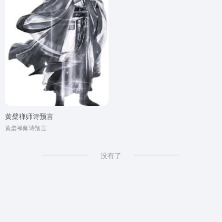
黄檗禅师诗预言
黄檗禅师诗预言
没有了