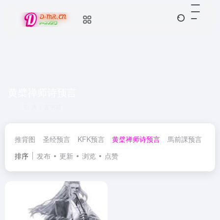
黄檗禅师诗预言
共 1 篇书籍
推背图
圣经预言
KFK预言
黄檗禅师诗预言
馬前課预言
乾
排序
发布
更新
浏览
点赞