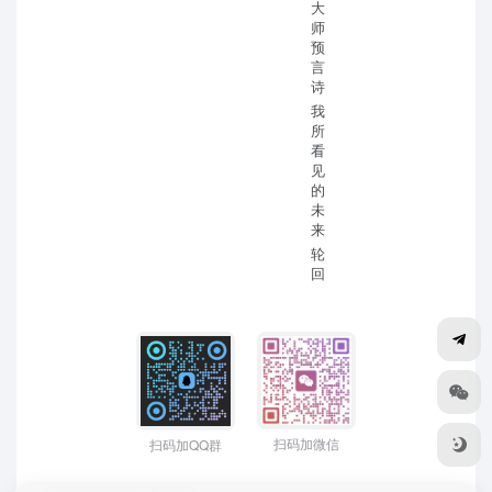
大
师
预
言
诗
我
所
看
见
的
未
来
轮
回
扫码加微信
扫码加QQ群