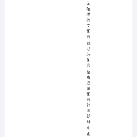
金
陵
塔
碑
文
预
言
藏
頭
詩
预
言
格
庵
遗
录
预
言
韩
国
朝
鲜
步
虚