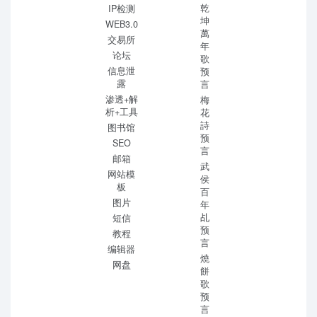
乾
IP检测
坤
WEB3.0
萬
交易所
年
论坛
歌
信息泄
预
露
言
渗透+解
梅
析+工具
花
詩
图书馆
预
SEO
言
邮箱
武
网站模
侯
板
百
图片
年
乩
短信
预
教程
言
编辑器
燒
网盘
餅
歌
预
言