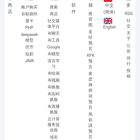
商
软
籍
多
中文
账户购买
搜索
店
件
(简体)
推
RSS
谷歌插件
商店
背
社
显卡
社交媒
图
交
体平台
English
PHP
圣
关
AI聊天
deepseek
经
于
模型
AI工具
预
公
挖币
Google
言
告
短剧
AI模型
KFK
排
JAVA
语言学
预
行
习
言
投
AI绘画
黄
稿
檗
AI视频
禅
AI换脸
师
AI实时
诗
换脸
预
AI直播
言
换脸
馬
云计算
前
服务提
課
供商
预
言
域名